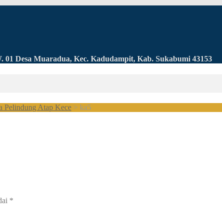
RW. 01 Desa Muaradua, Kec. Kadudampit, Kab. Sukabumi 43153
a Pelindung Atap Kece
>
ka5
dai
*