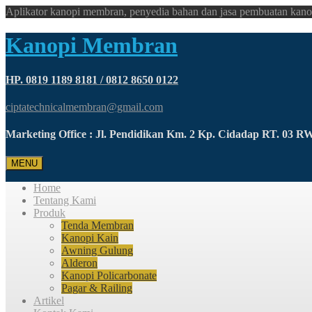
Aplikator kanopi membran, penyedia bahan dan jasa pembuatan kano
Kanopi Membran
HP. 0819 1189 8181 / 0812 8650 0122
ciptatechnicalmembran@gmail.com
Marketing Office : Jl. Pendidikan Km. 2 Kp. Cidadap RT. 03 
MENU
Home
Tentang Kami
Produk
Tenda Membran
Kanopi Kain
Awning Gulung
Alderon
Kanopi Policarbonate
Pagar & Railing
Artikel