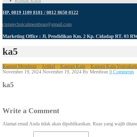
Kontak Kami
HP. 0819 1189 8181 / 0812 8650 0122
ciptatechnicalmembran@gmail.com
Marketing Office : Jl. Pendidikan Km. 2 Kp. Cidadap RT. 03 
ka5
Kanopi Membran
>
Artikel
>
Kanopi Kain
>
Kanopi Kain Yogyakart
November 19, 2024
November 19, 2024
By
Membran
0 Comments
ka5
Write a Comment
Alamat email Anda tidak akan dipublikasikan.
Ruas yang wajib ditan