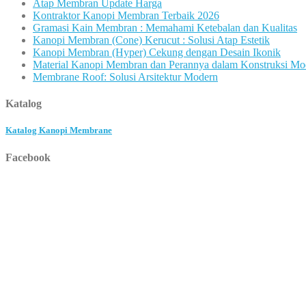
Atap Membran Update Harga
Kontraktor Kanopi Membran Terbaik 2026
Gramasi Kain Membran : Memahami Ketebalan dan Kualitas
Kanopi Membran (Cone) Kerucut : Solusi Atap Estetik
Kanopi Membran (Hyper) Cekung dengan Desain Ikonik
Material Kanopi Membran dan Perannya dalam Konstruksi Mo
Membrane Roof: Solusi Arsitektur Modern
Katalog
Katalog Kanopi Membrane
Facebook