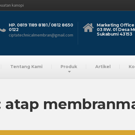
buatan kanopi
HP. 0819 1189 8181 / 0812 8650
Marketing Office 
0122
03 RW. 01 Desa M
Sukabumi 43153
ciptatechnicalmembran@gmail.com
Tentang Kami
Produk
Artikel
Ko
: atap membranma