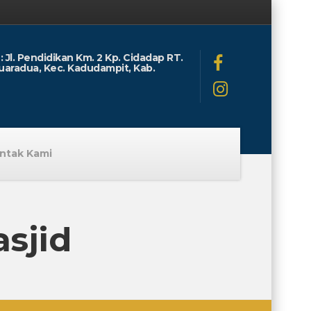
: Jl. Pendidikan Km. 2 Kp. Cidadap RT.
uaradua, Kec. Kadudampit, Kab.
ntak Kami
sjid