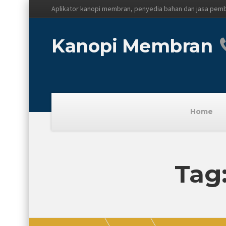
Aplikator kanopi membran, penyedia bahan dan jasa pem
Kanopi Membran
Home
Tag