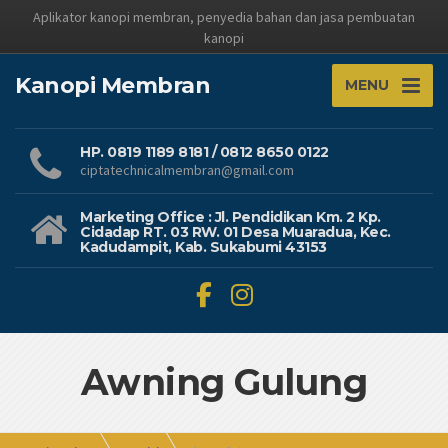
Aplikator kanopi membran, penyedia bahan dan jasa pembuatan
kanopi
Kanopi Membran
MENU
HP. 0819 1189 8181 / 0812 8650 0122
ciptatechnicalmembran@gmail.com
Marketing Office : Jl. Pendidikan Km. 2 Kp.
Cidadap RT. 03 RW. 01 Desa Muaradua, Kec.
Kadudampit, Kab. Sukabumi 43153
Awning Gulung