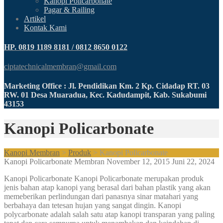
Kanopi Policarbonate
Pagar & Railing
Artikel
Kontak Kami
HP. 0819 1189 8181 / 0812 8650 0122
ciptatechnicalmembran@gmail.com
Marketing Office : Jl. Pendidikan Km. 2 Kp. Cidadap RT. 03
RW. 01 Desa Muaradua, Kec. Kadudampit, Kab. Sukabumi
43153
Kanopi Policarbonate
Kanopi Membran
>
Produk
>
Kanopi Policarbonate
Kanopi Policarbonate
Membran
November 12, 2015
Juni 22, 2024
Kanopi Policarbonate Kanopi Policarbonate merupakan produk
jenis bahan atap kanopi yang berasal dari bahan plastik yang akan
memeberikan perlindungan dari panasnya sinar matahari yang
berbahaya dan tetesan hujan yang sangat dingin. Kanopi
polycarbonate adalah salah satu atap kanopi transparan yang paling