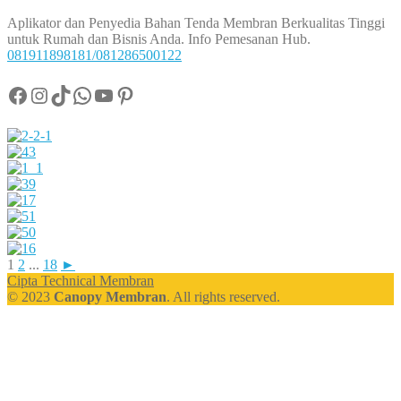
Aplikator dan Penyedia Bahan Tenda Membran Berkualitas Tinggi
untuk Rumah dan Bisnis Anda. Info Pemesanan Hub.
081911898181/081286500122
Facebook
Instagram
TikTok
WhatsApp
YouTube
Pinterest
1
2
...
18
►
Cipta Technical Membran
© 2023
Canopy Membran
. All rights reserved.