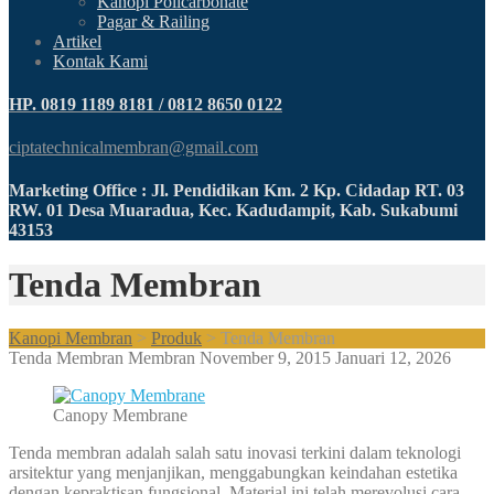
Kanopi Policarbonate
Pagar & Railing
Artikel
Kontak Kami
HP. 0819 1189 8181 / 0812 8650 0122
ciptatechnicalmembran@gmail.com
Marketing Office : Jl. Pendidikan Km. 2 Kp. Cidadap RT. 03
RW. 01 Desa Muaradua, Kec. Kadudampit, Kab. Sukabumi
43153
Tenda Membran
Kanopi Membran
>
Produk
>
Tenda Membran
Tenda Membran
Membran
November 9, 2015
Januari 12, 2026
Canopy Membrane
Tenda membran adalah salah satu inovasi terkini dalam teknologi
arsitektur yang menjanjikan, menggabungkan keindahan estetika
dengan kepraktisan fungsional. Material ini telah merevolusi cara