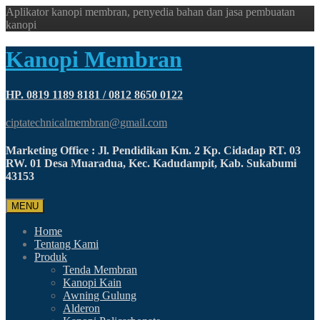
Aplikator kanopi membran, penyedia bahan dan jasa pembuatan
kanopi
Kanopi Membran
HP. 0819 1189 8181 / 0812 8650 0122
ciptatechnicalmembran@gmail.com
Marketing Office : Jl. Pendidikan Km. 2 Kp. Cidadap RT. 03
RW. 01 Desa Muaradua, Kec. Kadudampit, Kab. Sukabumi
43153
MENU
Home
Tentang Kami
Produk
Tenda Membran
Kanopi Kain
Awning Gulung
Alderon