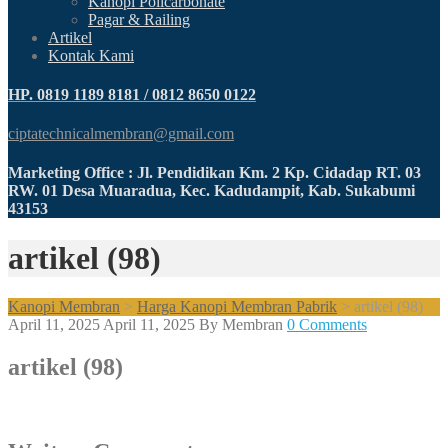
Kanopi Policarbonate
Pagar & Railing
Artikel
Kontak Kami
HP. 0819 1189 8181 / 0812 8650 0122
ciptatechnicalmembran@gmail.com
Marketing Office : Jl. Pendidikan Km. 2 Kp. Cidadap RT. 03
RW. 01 Desa Muaradua, Kec. Kadudampit, Kab. Sukabumi
43153
artikel (98)
Kanopi Membran
>
Harga Kanopi Membran Pabrik
>
artikel (98)
April 11, 2025
April 11, 2025
By
Membran
0 Comments
artikel (98)