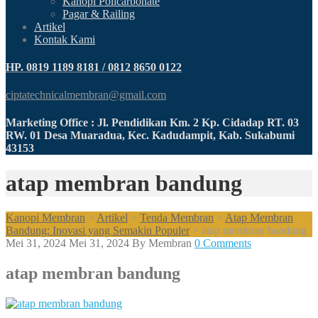
Kanopi Policarbonate
Pagar & Railing
Artikel
Kontak Kami
HP. 0819 1189 8181 / 0812 8650 0122
ciptatechnicalmembran@gmail.com
Marketing Office : Jl. Pendidikan Km. 2 Kp. Cidadap RT. 03
RW. 01 Desa Muaradua, Kec. Kadudampit, Kab. Sukabumi
43153
atap membran bandung
Kanopi Membran
>
Artikel
>
Tenda Membran
>
Atap Membran
Bandung: Inovasi yang Semakin Populer
>
atap membran bandung
Mei 31, 2024
Mei 31, 2024
By
Membran
0 Comments
atap membran bandung