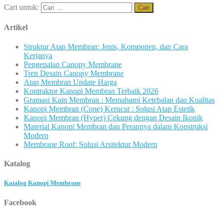
Cari untuk:
Artikel
Struktur Atap Membran: Jenis, Komponen, dan Cara
Kerjanya
Pengenalan Canopy Membrane
Tren Desain Canopy Membrane
Atap Membran Update Harga
Kontraktor Kanopi Membran Terbaik 2026
Gramasi Kain Membran : Memahami Ketebalan dan Kualitas
Kanopi Membran (Cone) Kerucut : Solusi Atap Estetik
Kanopi Membran (Hyper) Cekung dengan Desain Ikonik
Material Kanopi Membran dan Perannya dalam Konstruksi
Modern
Membrane Roof: Solusi Arsitektur Modern
Katalog
Katalog Kanopi Membrane
Facebook