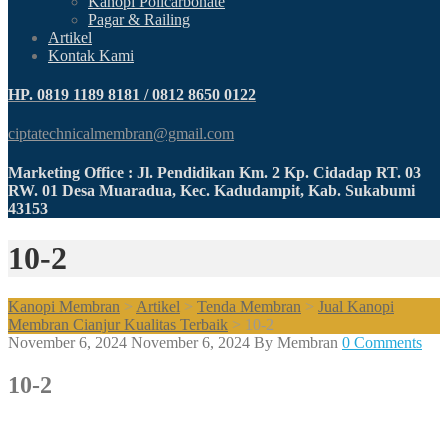
Kanopi Policarbonate
Pagar & Railing
Artikel
Kontak Kami
HP. 0819 1189 8181 / 0812 8650 0122
ciptatechnicalmembran@gmail.com
Marketing Office : Jl. Pendidikan Km. 2 Kp. Cidadap RT. 03
RW. 01 Desa Muaradua, Kec. Kadudampit, Kab. Sukabumi
43153
10-2
Kanopi Membran
>
Artikel
>
Tenda Membran
>
Jual Kanopi
Membran Cianjur Kualitas Terbaik
>
10-2
November 6, 2024
November 6, 2024
By
Membran
0 Comments
10-2