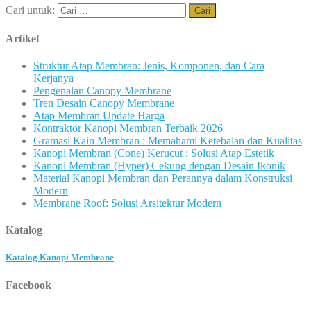
Cari untuk:
Artikel
Struktur Atap Membran: Jenis, Komponen, dan Cara
Kerjanya
Pengenalan Canopy Membrane
Tren Desain Canopy Membrane
Atap Membran Update Harga
Kontraktor Kanopi Membran Terbaik 2026
Gramasi Kain Membran : Memahami Ketebalan dan Kualitas
Kanopi Membran (Cone) Kerucut : Solusi Atap Estetik
Kanopi Membran (Hyper) Cekung dengan Desain Ikonik
Material Kanopi Membran dan Perannya dalam Konstruksi
Modern
Membrane Roof: Solusi Arsitektur Modern
Katalog
Katalog Kanopi Membrane
Facebook