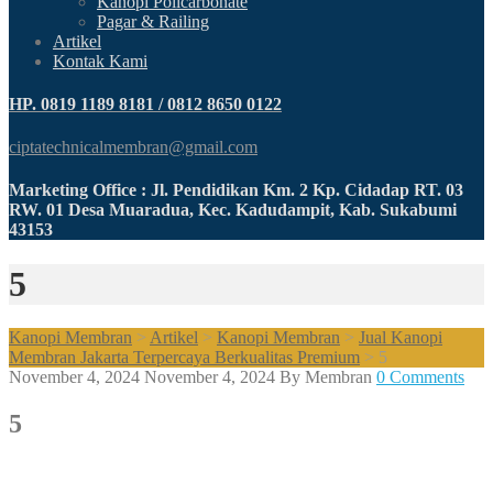
Kanopi Policarbonate
Pagar & Railing
Artikel
Kontak Kami
HP. 0819 1189 8181 / 0812 8650 0122
ciptatechnicalmembran@gmail.com
Marketing Office : Jl. Pendidikan Km. 2 Kp. Cidadap RT. 03
RW. 01 Desa Muaradua, Kec. Kadudampit, Kab. Sukabumi
43153
5
Kanopi Membran
>
Artikel
>
Kanopi Membran
>
Jual Kanopi
Membran Jakarta Terpercaya Berkualitas Premium
>
5
November 4, 2024
November 4, 2024
By
Membran
0 Comments
5