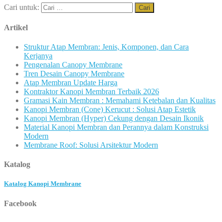
Cari untuk:
Artikel
Struktur Atap Membran: Jenis, Komponen, dan Cara
Kerjanya
Pengenalan Canopy Membrane
Tren Desain Canopy Membrane
Atap Membran Update Harga
Kontraktor Kanopi Membran Terbaik 2026
Gramasi Kain Membran : Memahami Ketebalan dan Kualitas
Kanopi Membran (Cone) Kerucut : Solusi Atap Estetik
Kanopi Membran (Hyper) Cekung dengan Desain Ikonik
Material Kanopi Membran dan Perannya dalam Konstruksi
Modern
Membrane Roof: Solusi Arsitektur Modern
Katalog
Katalog Kanopi Membrane
Facebook