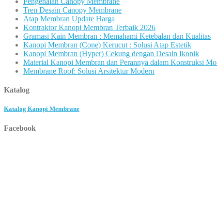
Pengenalan Canopy Membrane
Tren Desain Canopy Membrane
Atap Membran Update Harga
Kontraktor Kanopi Membran Terbaik 2026
Gramasi Kain Membran : Memahami Ketebalan dan Kualitas
Kanopi Membran (Cone) Kerucut : Solusi Atap Estetik
Kanopi Membran (Hyper) Cekung dengan Desain Ikonik
Material Kanopi Membran dan Perannya dalam Konstruksi Mo
Membrane Roof: Solusi Arsitektur Modern
Katalog
Katalog Kanopi Membrane
Facebook