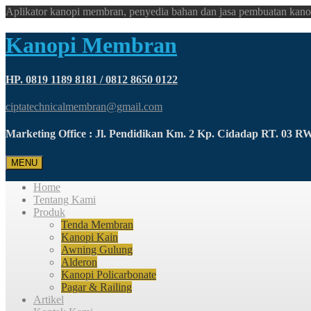
Aplikator kanopi membran, penyedia bahan dan jasa pembuatan kano
Kanopi Membran
HP. 0819 1189 8181 / 0812 8650 0122
ciptatechnicalmembran@gmail.com
Marketing Office : Jl. Pendidikan Km. 2 Kp. Cidadap RT. 03 
MENU
Home
Tentang Kami
Produk
Tenda Membran
Kanopi Kain
Awning Gulung
Alderon
Kanopi Policarbonate
Pagar & Railing
Artikel