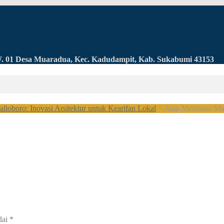
RW. 01 Desa Muaradua, Kec. Kadudampit, Kab. Sukabumi 43153
oboro: Inovasi Arsitektur untuk Kearifan Lokal
>
Atap Membran Ma
dai
*