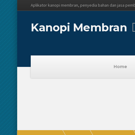
Aplikator kanopi membran, penyedia bahan dan jasa pem
Kanopi Membran
Home