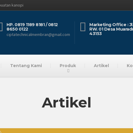
buatan kanopi
HP. 0819 1189 8181 / 0812
Marketing Office : J
8650 0122
RW. 01 Desa Muarad
43153
ciptatechnicalmembran@gmail.com
Tentang Kami
Produk
Artikel
Ko
Artikel