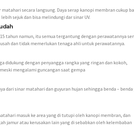
r matahari secara langsung. Daya serap kanopi membran cukup b
bih sejuk dan bisa melindungi dar sinar UV.
Mudah
 15 tahun namun, itu semua tergantung dengan perawatannya sen
usah dan tidak memerlukan tenaga ahli untuk perawatannya.
juga didukung dengan penyangga rangka yang ringan dan kokoh,
i meski mengalami guncangan saat gempa
a dari sinar matahari dan guyuran hujan sehingga benda – benda
hari masuk ke area yang di tutupi oleh kanopi membran, dan
h jamur atau kerusakan lain yang di sebabkan oleh kelembaban