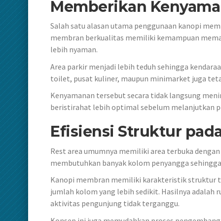
Memberikan Kenyaman
Salah satu alasan utama penggunaan kanopi memb
membran berkualitas memiliki kemampuan memant
lebih nyaman.
Area parkir menjadi lebih teduh sehingga kendaraa
toilet, pusat kuliner, maupun minimarket juga te
Kenyamanan tersebut secara tidak langsung men
beristirahat lebih optimal sebelum melanjutkan p
Efisiensi Struktur pad
Rest area umumnya memiliki area terbuka dengan 
membutuhkan banyak kolom penyangga sehingga m
Kanopi membran memiliki karakteristik struktur 
jumlah kolom yang lebih sedikit. Hasilnya adalah 
aktivitas pengunjung tidak terganggu.
Konsep ini juga memudahkan proses pengembangan