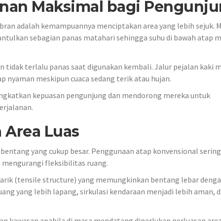
an Maksimal bagi Pengunju
ran adalah kemampuannya menciptakan area yang lebih sejuk. M
ulkan sebagian panas matahari sehingga suhu di bawah atap m
n tidak terlalu panas saat digunakan kembali. Jalur pejalan kaki 
tap nyaman meskipun cuaca sedang terik atau hujan.
ingkatkan kepuasan pengunjung dan mendorong mereka untuk
erjalanan.
a Area Luas
bentang yang cukup besar. Penggunaan atap konvensional sering 
engurangi fleksibilitas ruang.
tarik (tensile structure) yang memungkinkan bentang lebar deng
ruang yang lebih lapang, sirkulasi kendaraan menjadi lebih aman, 
 kawasan apabila di masa mendatang diperlukan perluasan are