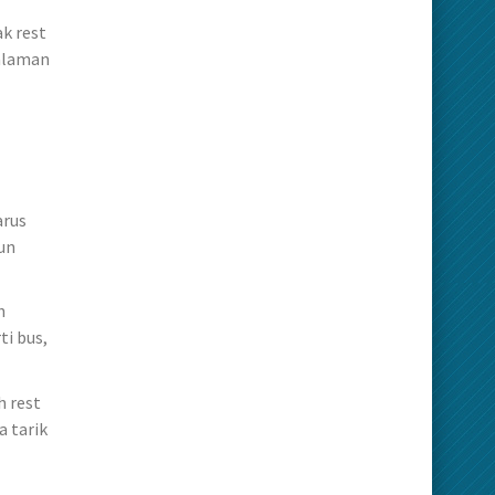
k rest
galaman
arus
un
h
ti bus,
h rest
a tarik