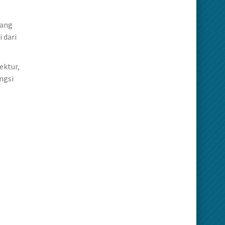
yang
 dari
ektur,
ngsi