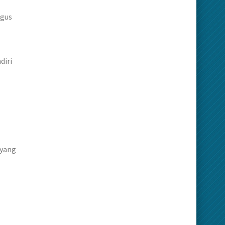
agus
diri
 yang