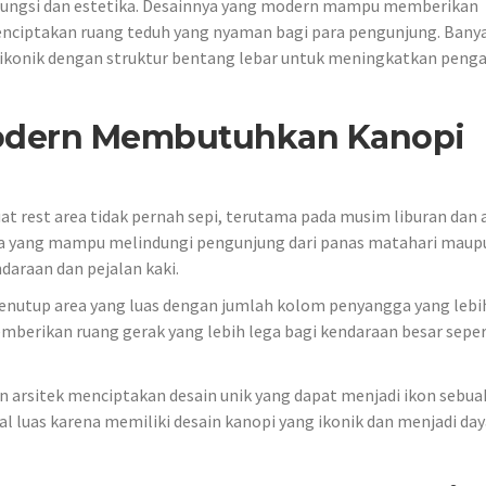
ungsi dan estetika. Desainnya yang modern mampu memberikan
 menciptakan ruang teduh yang nyaman bagi para pengunjung. Banya
 ikonik dengan struktur bentang lebar untuk meningkatkan pen
odern Membutuhkan Kanopi
 rest area tidak pernah sepi, terutama pada musim liburan dan 
rea yang mampu melindungi pengunjung dari panas matahari maup
araan dan pejalan kaki.
nutup area yang luas dengan jumlah kolom penyangga yang lebi
emberikan ruang gerak yang lebih lega bagi kendaraan besar seper
n arsitek menciptakan desain unik yang dapat menjadi ikon sebua
al luas karena memiliki desain kanopi yang ikonik dan menjadi day