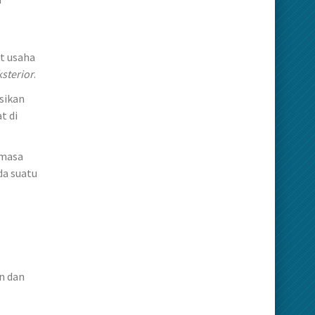
t usaha
ksterior
.
sikan
t di
 masa
da suatu
n dan