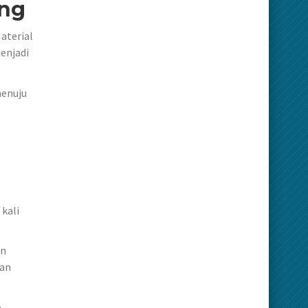
ng
aterial
enjadi
menuju
kali
an
dan
a