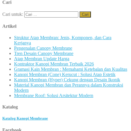
Cari
Cari untuk:
Artikel
Struktur Atap Membran: Jenis, Komponen, dan Cara
Kerjanya
Pengenalan Canopy Membrane
Tren Desain Canopy Membrane
Atap Membran Update Harga
Kontraktor Kanopi Membran Terbaik 2026
Gramasi Kain Membran : Memahami Ketebalan dan Kualitas
Kanopi Membran (Cone) Kerucut : Solusi Atap Estetik
Kanopi Membran (Hyper) Cekung dengan Desain Ikonik
Material Kanopi Membran dan Perannya dalam Konstruksi
Modern
Membrane Roof: Solusi Arsitektur Modern
Katalog
Katalog Kanopi Membrane
Facebook