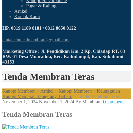
Kanopi Policarbonate
Pagar & Railing
Artikel
Kontak Kami
HP. 0819 1189 8181 / 0812 8650 0122
ciptatechnicalmembran@gmail.com
Marketing Office : Jl. Pendidikan Km. 2 Kp. Cidadap RT. 03
RW. 01 Desa Muaradua, Kec. Kadudampit, Kab. Sukabumi
43153
Tenda Membran Teras
Kanopi Membran
>
Artikel
>
Kanopi Membran
>
Keunggulan
Kanopi Membran Tangerang Terbaru
>
Tenda Membran Teras
November 1, 2024
November 1, 2024
By
Membran
0 Comments
Tenda Membran Teras