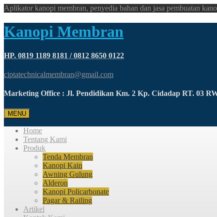
Aplikator kanopi membran, penyedia bahan dan jasa pembuatan kano
Kanopi Membran
HP. 0819 1189 8181 / 0812 8650 0122
ciptatechnicalmembran@gmail.com
Marketing Office : Jl. Pendidikan Km. 2 Kp. Cidadap RT. 03 
MENU
Home
Tentang Kami
Produk
Tenda Membran
Kanopi Kain
Awning Gulung
Alderon
Kanopi Policarbonate
Pagar & Railing
Artikel