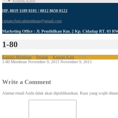
Kontak Kami
HP. 0819 1189 8181 / 0812 8650 0122
ciptatechnicalmembran@gmail.com
Marketing Office : Jl. Pendidikan Km. 2 Kp. Cidadap RT. 03 
1-80
Kanopi Membran
>
Produk
>
Kanopi Kain
>
1-80
1-80
Membran
November 9, 2015
November 9, 2015
Write a Comment
Alamat email Anda tidak akan dipublikasikan.
Ruas yang wajib ditan