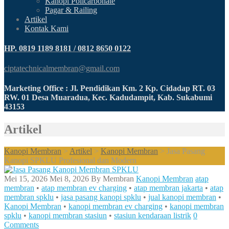
Kanopi Policarbonate
Pagar & Railing
Artikel
Kontak Kami
HP. 0819 1189 8181 / 0812 8650 0122
ciptatechnicalmembran@gmail.com
Marketing Office : Jl. Pendidikan Km. 2 Kp. Cidadap RT. 03
RW. 01 Desa Muaradua, Kec. Kadudampit, Kab. Sukabumi
43153
Artikel
Kanopi Membran
>
Artikel
>
Kanopi Membran
>
Jasa Pasang
Kanopi SPKLU Profesional dan Modern
Mei 15, 2026
Mei 8, 2026
By
Membran
Kanopi Membran
atap
membran
•
atap membran ev charging
•
atap membran jakarta
•
atap
membran spklu
•
jasa pasang kanopi spklu
•
jual kanopi membran
•
Kanopi Membran
•
kanopi membran ev charging
•
kanopi membran
spklu
•
kanopi membran stasiun
•
stasiun kendaraan listrik
0
Comments