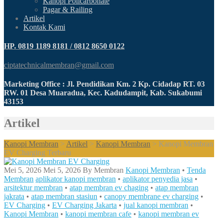
Kanopi Policarbonate
Pagar & Railing
Artikel
Kontak Kami
HP. 0819 1189 8181 / 0812 8650 0122
ciptatechnicalmembran@gmail.com
Marketing Office : Jl. Pendidikan Km. 2 Kp. Cidadap RT. 03
RW. 01 Desa Muaradua, Kec. Kadudampit, Kab. Sukabumi
43153
Artikel
Kanopi Membran
>
Artikel
>
Kanopi Membran
>
Kanopi Membran
EV Charging Terbaru
Mei 5, 2026
Mei 5, 2026
By
Membran
Kanopi Membran
•
Tenda
Membran
aplikator kanopi membran
•
aplikator penyedia jasa
•
arsitektur membran
•
atap membran ev chaging
•
atap membran
jakrata
•
atap membran stasiun
•
canopy membrane ev charging
•
EV Charging
•
EV Charging Jakarta
•
jual kanopi membran
•
Kanopi Membran
•
kanopi membran cafe
•
kanopi membran ev