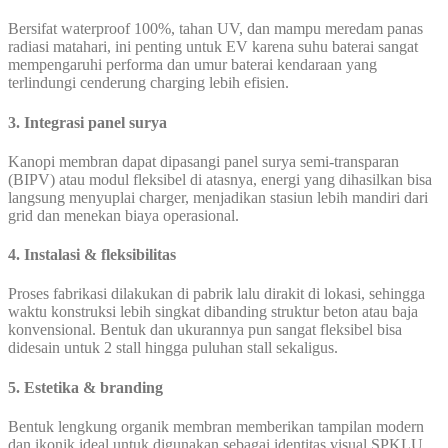
Bersifat waterproof 100%, tahan UV, dan mampu meredam panas
radiasi matahari, ini penting untuk EV karena suhu baterai sangat
mempengaruhi performa dan umur baterai kendaraan yang
terlindungi cenderung charging lebih efisien.
3. Integrasi panel surya
Kanopi membran dapat dipasangi panel surya semi-transparan
(BIPV) atau modul fleksibel di atasnya, energi yang dihasilkan bisa
langsung menyuplai charger, menjadikan stasiun lebih mandiri dari
grid dan menekan biaya operasional.
4. Instalasi & fleksibilitas
Proses fabrikasi dilakukan di pabrik lalu dirakit di lokasi, sehingga
waktu konstruksi lebih singkat dibanding struktur beton atau baja
konvensional. Bentuk dan ukurannya pun sangat fleksibel bisa
didesain untuk 2 stall hingga puluhan stall sekaligus.
5. Estetika & branding
Bentuk lengkung organik membran memberikan tampilan modern
dan ikonik ideal untuk digunakan sebagai identitas visual SPKLU