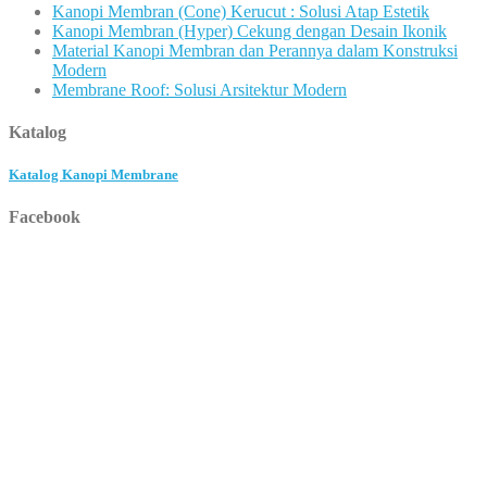
Kanopi Membran (Cone) Kerucut : Solusi Atap Estetik
Kanopi Membran (Hyper) Cekung dengan Desain Ikonik
Material Kanopi Membran dan Perannya dalam Konstruksi
Modern
Membrane Roof: Solusi Arsitektur Modern
Katalog
Katalog Kanopi Membrane
Facebook