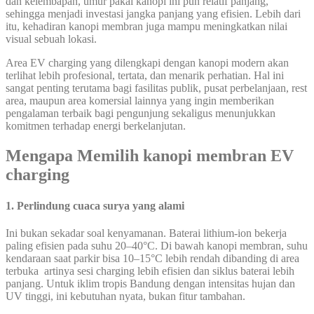
dan kelembapan, umur pakai kanopi ini pun relatif panjang,
sehingga menjadi investasi jangka panjang yang efisien. Lebih dari
itu, kehadiran kanopi membran juga mampu meningkatkan nilai
visual sebuah lokasi.
Area EV charging yang dilengkapi dengan kanopi modern akan
terlihat lebih profesional, tertata, dan menarik perhatian. Hal ini
sangat penting terutama bagi fasilitas publik, pusat perbelanjaan, rest
area, maupun area komersial lainnya yang ingin memberikan
pengalaman terbaik bagi pengunjung sekaligus menunjukkan
komitmen terhadap energi berkelanjutan.
Mengapa Memilih kanopi membran EV
charging
1. Perlindung cuaca surya yang alami
Ini bukan sekadar soal kenyamanan. Baterai lithium-ion bekerja
paling efisien pada suhu 20–40°C. Di bawah kanopi membran, suhu
kendaraan saat parkir bisa 10–15°C lebih rendah dibanding di area
terbuka artinya sesi charging lebih efisien dan siklus baterai lebih
panjang. Untuk iklim tropis Bandung dengan intensitas hujan dan
UV tinggi, ini kebutuhan nyata, bukan fitur tambahan.