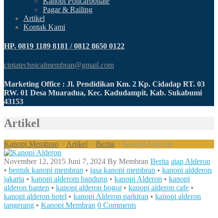
Kanopi Policarbonate
Pagar & Railing
Artikel
Kontak Kami
HP. 0819 1189 8181 / 0812 8650 0122
ciptatechnicalmembran@gmail.com
Marketing Office : Jl. Pendidikan Km. 2 Kp. Cidadap RT. 03
RW. 01 Desa Muaradua, Kec. Kadudampit, Kab. Sukabumi
43153
Artikel
Kanopi Membran
>
Artikel
>
Berita
>
Kanopi Alderon
November 12, 2015
Juni 7, 2024
By
Membran
Berita
atap Alderon
•
bentuk kanopi membran
•
jasa kanopi membran
•
kanopi aldderon
jakarta
•
kanopi alderom bandung
•
kanopi Alderon
•
kanopi
alderon banten
•
kanopi alderon bogor
•
kanopi alderon cafe
•
kanopi alderon hotel
•
kanopi Alderon parkiran
•
kanopi alderon
tangerang
•
Kanopi Membran
0 Comments