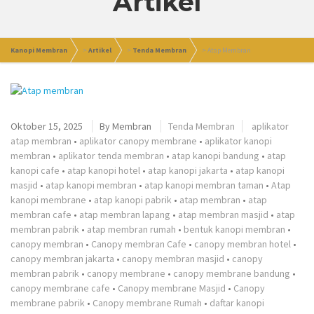
Artikel
Kanopi Membran
>
Artikel
>
Tenda Membran
>
Atap Membran
Oktober 15, 2025
By
Membran
Tenda Membran
aplikator
atap membran
•
aplikator canopy membrane
•
aplikator kanopi
membran
•
aplikator tenda membran
•
atap kanopi bandung
•
atap
kanopi cafe
•
atap kanopi hotel
•
atap kanopi jakarta
•
atap kanopi
masjid
•
atap kanopi membran
•
atap kanopi membran taman
•
Atap
kanopi membrane
•
atap kanopi pabrik
•
atap membran
•
atap
membran cafe
•
atap membran lapang
•
atap membran masjid
•
atap
membran pabrik
•
atap membran rumah
•
bentuk kanopi membran
•
canopy membran
•
Canopy membran Cafe
•
canopy membran hotel
•
canopy membran jakarta
•
canopy membran masjid
•
canopy
membran pabrik
•
canopy membrane
•
canopy membrane bandung
•
canopy membrane cafe
•
Canopy membrane Masjid
•
Canopy
membrane pabrik
•
Canopy membrane Rumah
•
daftar kanopi