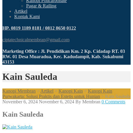
Kanopi Policarbonate
Pagar & Railing
Artikel
Kontak Kami
HP. 0819 1189 8181 / 0812 8650 0122
ciptatechnicalmembran@gmail.com
Marketing Office : Jl. Pendidikan Km. 2 Kp. Cidadap RT. 03
RW. 01 Desa Muaradua, Kec. Kadudampit, Kab. Sukabumi
43153
Kain Sauleda
Kanopi Membran
>
Artikel
>
Kanopi Kain
>
Kanopi Kain
Purwakarta: Solusi Praktis dan Estetis untuk Hunian
>
Kain Sauleda
November 6, 2024
November 6, 2024
By
Membran
0 Comments
Kain Sauleda