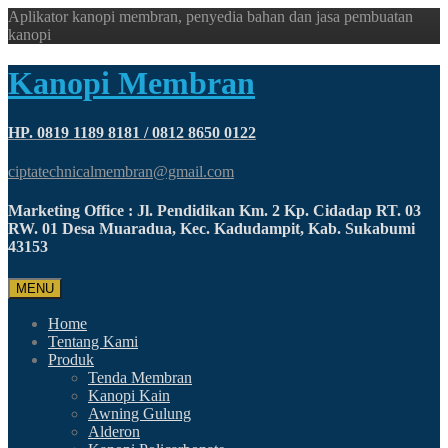
Aplikator kanopi membran, penyedia bahan dan jasa pembuatan
kanopi
Kanopi Membran
HP. 0819 1189 8181 / 0812 8650 0122
ciptatechnicalmembran@gmail.com
Marketing Office : Jl. Pendidikan Km. 2 Kp. Cidadap RT. 03
RW. 01 Desa Muaradua, Kec. Kadudampit, Kab. Sukabumi
43153
MENU
Home
Tentang Kami
Produk
Tenda Membran
Kanopi Kain
Awning Gulung
Alderon