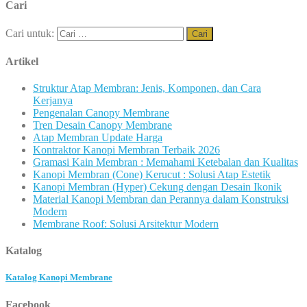
Cari
Cari untuk:
Artikel
Struktur Atap Membran: Jenis, Komponen, dan Cara
Kerjanya
Pengenalan Canopy Membrane
Tren Desain Canopy Membrane
Atap Membran Update Harga
Kontraktor Kanopi Membran Terbaik 2026
Gramasi Kain Membran : Memahami Ketebalan dan Kualitas
Kanopi Membran (Cone) Kerucut : Solusi Atap Estetik
Kanopi Membran (Hyper) Cekung dengan Desain Ikonik
Material Kanopi Membran dan Perannya dalam Konstruksi
Modern
Membrane Roof: Solusi Arsitektur Modern
Katalog
Katalog Kanopi Membrane
Facebook