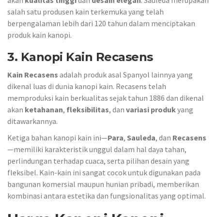
akan
kualitas tinggi
dan
desain elegan
. Sauleda merupakan
salah satu produsen kain terkemuka yang telah
berpengalaman lebih dari 120 tahun dalam menciptakan
produk kain kanopi.
3.
Kanopi Kain Recasens
Kain Recasens
adalah produk asal Spanyol lainnya yang
dikenal luas di dunia kanopi kain. Recasens telah
memproduksi kain berkualitas sejak tahun 1886 dan dikenal
akan
ketahanan
,
fleksibilitas
, dan
variasi produk
yang
ditawarkannya.
Ketiga bahan kanopi kain ini—
Para
,
Sauleda
, dan
Recasens
—memiliki karakteristik unggul dalam hal daya tahan,
perlindungan terhadap cuaca, serta pilihan desain yang
fleksibel. Kain-kain ini sangat cocok untuk digunakan pada
bangunan komersial maupun hunian pribadi, memberikan
kombinasi antara estetika dan fungsionalitas yang optimal.