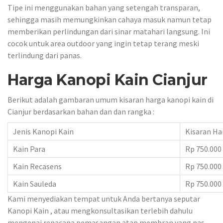
Tipe ini menggunakan bahan yang setengah transparan,
sehingga masih memungkinkan cahaya masuk namun tetap
memberikan perlindungan dari sinar matahari langsung. Ini
cocok untuk area outdoor yang ingin tetap terang meski
terlindung dari panas.
Harga Kanopi Kain Cianjur
Berikut adalah gambaran umum kisaran harga kanopi kain di
Cianjur berdasarkan bahan dan dan rangka :
Jenis Kanopi Kain
Kisaran Ha
Kain Para
Rp 750.000
Kain Recasens
Rp 750.000
Kain Sauleda
Rp 750.000
Kami menyediakan tempat untuk Anda bertanya seputar
Kanopi Kain , atau mengkonsultasikan terlebih dahulu
mengenai renacana pemasangan atap membran yang pas