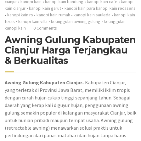
cianjur
•
kanopi kain
•
kanopi kain bandung
•
kanopi kain cafe
•
kanopi
kain cianjur
•
kanopi kain garut
•
kanopi kain para kanopi kain recasens
•
kanopi kain rs
•
kanopi kain rumah
•
kanopi kain sauleda
•
kanopi kain
teras
•
kanopi kain villa
•
keunggulan awning gulung
•
keunggulan
kanopi kain
0 Comments
Awning Gulung Kabupaten
Cianjur Harga Terjangkau
& Berkualitas
Awning Gulung Kabupaten Cianjur-
Kabupaten Cianjur,
yang terletak di Provinsi Jawa Barat, memiliki iklim tropis
dengan curah hujan cukup tinggi sepanjang tahun. Sebagai
daerah yang kerap kali diguyur hujan, penggunaan awning
gulung semakin populer di kalangan masyarakat Cianjur, baik
untuk hunian pribadi maupun tempat usaha. Awning gulung
(retractable awning) menawarkan solusi praktis untuk
perlindungan dari panas matahari dan hujan tanpa harus