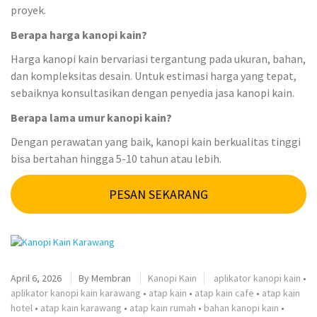
proyek.
Berapa harga kanopi kain?
Harga kanopi kain bervariasi tergantung pada ukuran, bahan,
dan kompleksitas desain. Untuk estimasi harga yang tepat,
sebaiknya konsultasikan dengan penyedia jasa kanopi kain.
Berapa lama umur kanopi kain?
Dengan perawatan yang baik, kanopi kain berkualitas tinggi
bisa bertahan hingga 5-10 tahun atau lebih.
PESAN SEKARANG
April 6, 2026
By
Membran
Kanopi Kain
aplikator kanopi kain
•
aplikator kanopi kain karawang
•
atap kain
•
atap kain cafe
•
atap kain
hotel
•
atap kain karawang
•
atap kain rumah
•
bahan kanopi kain
•