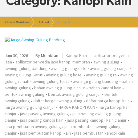
Category: Kanopi Kain
Kanopi Membran
>
Artikel
>
Kanopi Kain
Juni 30, 2026
By
Membran
Kanopi Kain
aplikator penyedia
jasa
•
aplikator penyedia jasa kanopi membran
•
awning gulung
•
awning gulung bandung
•
awning gulung cafe
•
awning gulung cianjur
•
Awning Gulung Garut
•
awning gulung hotel
•
awning gulung rs
•
awning
gulung rumah
•
awning gulung teras
•
awningn gulung bandung
•
bahan
awning gulung
•
bahan awning gulung cianjur
•
bahan kanopi kain
•
bentuk awning gulung
•
bentuk awning gulung cianjur
•
bentuk
awninggulung
•
daftar harga awning gulung
•
daftar harga kanopi kain
•
harga awning gulung cianjur
•
HARGA KANOPI KAIN
•
harga kanopi kain
cianjur
•
jasa pasang awning gulung
•
jasa pasang awning gulung
cianjur
•
jasa pasang kanopi kain
•
jasa pasang kanoppii kain cianjur
•
jasa pembuatan awning gulung
•
jasa pembuatan awning gulung
cianjur
•
jasa pembuatan kanopi kain
•
jasa pembuatan kanopi kain