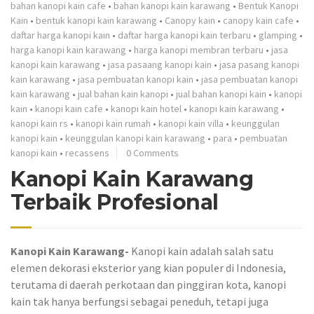
bahan kanopi kain cafe
•
bahan kanopi kain karawang
•
Bentuk Kanopi
Kain
•
bentuk kanopi kain karawang
•
Canopy kain
•
canopy kain cafe
•
daftar harga kanopi kain
•
daftar harga kanopi kain terbaru
•
glamping
•
harga kanopi kain karawang
•
harga kanopi membran terbaru
•
jasa
kanopi kain karawang
•
jasa pasaang kanopi kain
•
jasa pasang kanopi
kain karawang
•
jasa pembuatan kanopi kain
•
jasa pembuatan kanopi
kain karawang
•
jual bahan kain kanopi
•
jual bahan kanopi kain
•
kanopi
kain
•
kanopi kain cafe
•
kanopi kain hotel
•
kanopi kain karawang
•
kanopi kain rs
•
kanopi kain rumah
•
kanopi kain villa
•
keunggulan
kanopi kain
•
keunggulan kanopi kain karawang
•
para
•
pembuatan
kanopi kain
•
recassens
0 Comments
Kanopi Kain Karawang
Terbaik Profesional
Kanopi Kain Karawang-
Kanopi kain adalah salah satu
elemen dekorasi eksterior yang kian populer di Indonesia,
terutama di daerah perkotaan dan pinggiran kota, kanopi
kain tak hanya berfungsi sebagai peneduh, tetapi juga