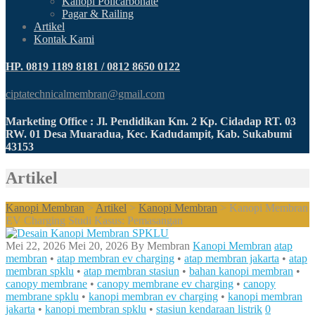
Kanopi Policarbonate
Pagar & Railing
Artikel
Kontak Kami
HP. 0819 1189 8181 / 0812 8650 0122
ciptatechnicalmembran@gmail.com
Marketing Office : Jl. Pendidikan Km. 2 Kp. Cidadap RT. 03
RW. 01 Desa Muaradua, Kec. Kadudampit, Kab. Sukabumi
43153
Artikel
Kanopi Membran
>
Artikel
>
Kanopi Membran
>
Kanopi Membran
EV Charging Studi Kasus: Pemasangan
Mei 22, 2026
Mei 20, 2026
By
Membran
Kanopi Membran
atap
membran
•
atap membran ev charging
•
atap membran jakarta
•
atap
membran spklu
•
atap membran stasiun
•
bahan kanopi membran
•
canopy membrane
•
canopy membrane ev charging
•
canopy
membrane spklu
•
kanopi membran ev charging
•
kanopi membran
jakarta
•
kanopi membran spklu
•
stasiun kendaraan listrik
0