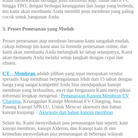
Kami menawarkan berbagai jenis membran atap, mulai dari PVC
hingga TPO, dengan berbagai keunggulan dan harga yang berbeda,
tim kami akan membantu Anda memilih jenis membran yang paling
cocok untuk bangunan Anda.
3. Proses Pemesanan yang Mudah
Proses pemesanan atap membran bersama kami sangatlah mudah,
cukup hubungi tim kami atau isi formulir pemesanan online, dan
kami akan membantu Anda melangkah ke tahap selanjutnya, Kami
akan memandu Anda melalui setiap langkah dengan cepat dan
efisien.
CT – Membran
adalah pilihan yang tepat merupakan vendor
spesialis Atap membran berpengalaman lebih dari 15 tahun dengan
harga yang sangat kompetitif Anda bisa mendapatkan kanopi
membran yang berkualitas, awet dan bergaransi Kami menyajikan
informasi lengkap mengenai :
Pemasangan Kanopi Membran EV
Charging,
Keunggulan Kanopi Membran EV Charging, Jasa
Pasang Kanopi SPKLU, Untuk Mencari aksesoris dan bahan
kanopi kunjungi :
Aksesoris dan bahan kanopi membran
Selain itu, Kami menyediakan jasa pemasangan lain seperti: kain
kanopi membran, kanopi Alderon, dan Kanopi kain di sini
kemudian menyediakan jasa pemasangan di beberapa wilayah