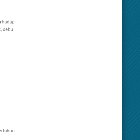
erhadap
, debu
erlukan