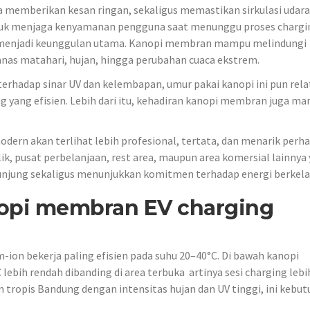
 memberikan kesan ringan, sekaligus memastikan sirkulasi udara
 untuk menjaga kenyamanan pengguna saat menunggu proses chargi
an menjadi keunggulan utama. Kanopi membran mampu melindungi
anas matahari, hujan, hingga perubahan cuaca ekstrem.
erhadap sinar UV dan kelembapan, umur pakai kanopi ini pun rela
ng yang efisien. Lebih dari itu, kehadiran kanopi membran juga m
dern akan terlihat lebih profesional, tertata, dan menarik perha
lik, pusat perbelanjaan, rest area, maupun area komersial lainnya
njung sekaligus menunjukkan komitmen terhadap energi berkela
opi membran EV charging
m-ion bekerja paling efisien pada suhu 20–40°C. Di bawah kanopi
lebih rendah dibanding di area terbuka artinya sesi charging lebi
lim tropis Bandung dengan intensitas hujan dan UV tinggi, ini kebu