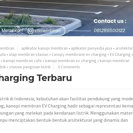
Membran
aplikator kanopi membran
•
aplikator penyedia jasa
•
arsitektur
ata
•
atap membran stasiun
•
canopy membrane ev charging
•
EV Charging
•
kanopi membran cafe
•
kanopi membran ev charging
•
kanopi membran
trik
•
stasiun pengisian listrik
0 Comments
arging Terbaru
trik di Indonesia, kebutuhan akan fasilitas pendukung yang mode
ung, kanopi membran EV Charging hadir sebagai representasi kem
kungan yang melekat pada kendaraan listrik. Menggunakan mater
ampu menciptakan bentuk-bentuk arsitektural yang dinamis dan