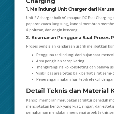
Charging
1. Melindungi Unit Charger dari Keru
Unit EV charger baik AC maupun DC Fast Charging 
paparan cuaca langsung, kanopi membran memberik
& polutan, dan angin kencang.
2. Keamanan Pengguna Saat Proses P
Proses pengisian kendaraan listrik melibatkan ko
Pengguna terlindungi dari hujan saat menc
Area pengisian tetap kering
mengurangi risiko konsleting dan bahaya lis
Visibilitas area tetap baik berkat sifat sem
Penerangan malam hari lebih efektif dengan 
Detail Teknis dan Material
Kanopi membran merupakan struktur peneduh mode
menciptakan bentuk yang kuat, ringan, dan esteti
pemahaman mendalam mengenai aspek teknis sert