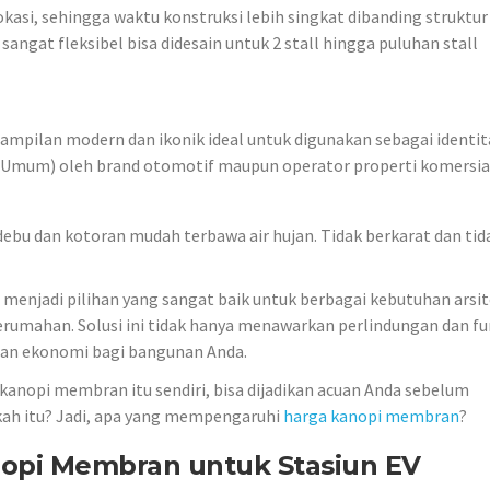
i lokasi, sehingga waktu konstruksi lebih singkat dibanding struktu
angat fleksibel bisa didesain untuk 2 stall hingga puluhan stall
pilan modern dan ikonik ideal untuk digunakan sebagai identit
ik Umum) oleh brand otomotif maupun operator properti komersia
ebu dan kotoran mudah terbawa air hujan. Tidak berkarat dan tid
enjadi pilihan yang sangat baik untuk berbagai kebutuhan arsit
erumahan. Solusi ini tidak hanya menawarkan perlindungan dan fu
 dan ekonomi bagi bangunan Anda.
kanopi membran itu sendiri, bisa dijadikan acuan Anda sebelum
kah itu? Jadi, apa yang mempengaruhi
harga kanopi membran
?
pi Membran untuk Stasiun EV