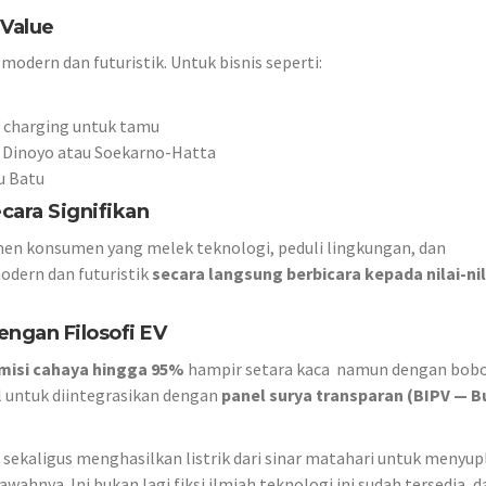
 Value
odern dan futuristik. Untuk bisnis seperti:
 charging untuk tamu
a Dinoyo atau Soekarno-Hatta
u Batu
ecara Signifikan
en konsumen yang melek teknologi, peduli lingkungan, dan
dern dan futuristik
secara langsung berbicara kepada nilai-nil
ngan Filosofi EV
misi cahaya hingga 95%
hampir setara kaca namun dengan bobo
al untuk diintegrasikan dengan
panel surya transparan (BIPV — B
sekaligus menghasilkan listrik dari sinar matahari untuk menyup
ahnya. Ini bukan lagi fiksi ilmiah teknologi ini sudah tersedia, d