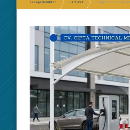
Kanopi Membran
>
Artikel
>
atap membran jakra