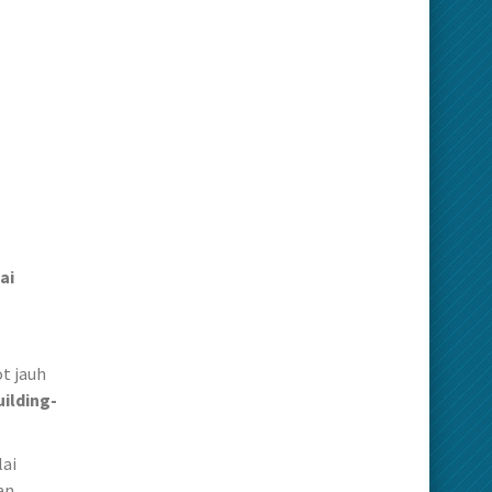
ai
t jauh
uilding-
lai
an