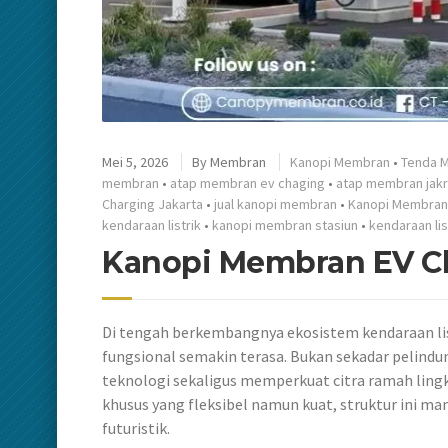
Mei 5, 2026
By
Membran
Kanopi Membran
•
Tenda 
membran
•
atap membran ev chaging
•
atap membran jakr
Charging Jakarta
•
jual kanopi membran
•
Kanopi Membran
kendaraan listrik
•
kanopi membran stasiun
•
kendaraan lis
Kanopi Membran EV Ch
Di tengah berkembangnya ekosistem kendaraan lis
fungsional semakin terasa. Bukan sekadar pelind
teknologi sekaligus memperkuat citra ramah ling
khusus yang fleksibel namun kuat, struktur ini m
futuristik.