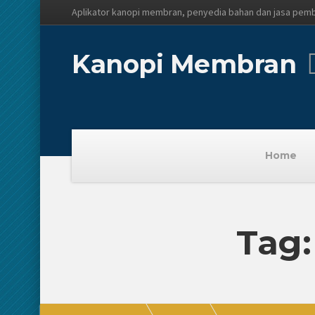
Aplikator kanopi membran, penyedia bahan dan jasa pem
Kanopi Membran
Home
Tag: