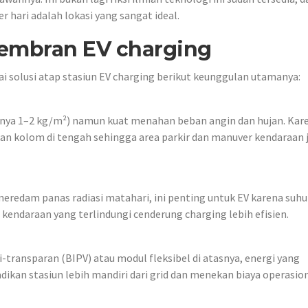
 hari adalah lokasi yang sangat ideal.
embran EV charging
 solusi atap stasiun EV charging berikut keunggulan utamanya:
nya 1–2 kg/m²) namun kuat menahan beban angin dan hujan. Kar
lukan kolom di tengah sehingga area parkir dan manuver kendaraan 
redam panas radiasi matahari, ini penting untuk EV karena suhu
endaraan yang terlindungi cenderung charging lebih efisien.
transparan (BIPV) atau modul fleksibel di atasnya, energi yang
dikan stasiun lebih mandiri dari grid dan menekan biaya operasion