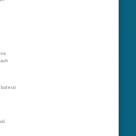
ena
jauh
 baterai
al.