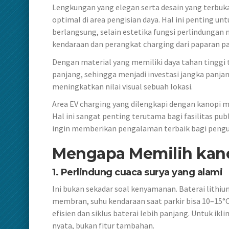
Lengkungan yang elegan serta desain yang terbuka
optimal di area pengisian daya. Hal ini penting
berlangsung, selain estetika fungsi perlindung
kendaraan dan perangkat charging dari paparan p
Dengan material yang memiliki daya tahan tinggi t
panjang, sehingga menjadi investasi jangka panja
meningkatkan nilai visual sebuah lokasi.
Area EV charging yang dilengkapi dengan kanopi mo
Hal ini sangat penting terutama bagi fasilitas pub
ingin memberikan pengalaman terbaik bagi pengu
Mengapa Memilih kan
1. Perlindung cuaca surya yang alami
Ini bukan sekadar soal kenyamanan. Baterai lithiu
membran, suhu kendaraan saat parkir bisa 10–15°C 
efisien dan siklus baterai lebih panjang. Untuk ik
nyata, bukan fitur tambahan.