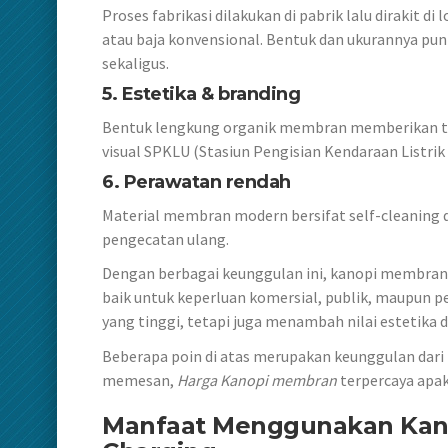
Proses fabrikasi dilakukan di pabrik lalu dirakit d
atau baja konvensional. Bentuk dan ukurannya pun s
sekaligus.
5. Estetika & branding
Bentuk lengkung organik membran memberikan tam
visual SPKLU (Stasiun Pengisian Kendaraan Listr
6. Perawatan rendah
Material membran modern bersifat self-cleaning d
pengecatan ulang.
Dengan berbagai keunggulan ini, kanopi membran m
baik untuk keperluan komersial, publik, maupun p
yang tinggi, tetapi juga menambah nilai estetika
Beberapa poin di atas merupakan keunggulan dari 
memesan,
Harga Kanopi membran
terpercaya apa
Manfaat Menggunakan Kano