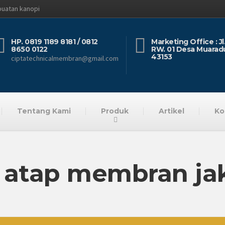
buatan kanopi
HP. 0819 1189 8181 / 0812
Marketing Office : J
8650 0122
RW. 01 Desa Muarad
43153
ciptatechnicalmembran@gmail.com
Tentang Kami
Produk
Artikel
Ko
 atap membran ja