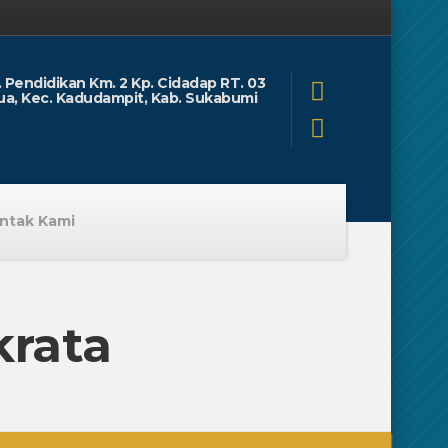
l. Pendidikan Km. 2 Kp. Cidadap RT. 03
ua, Kec. Kadudampit, Kab. Sukabumi
ntak Kami
krata