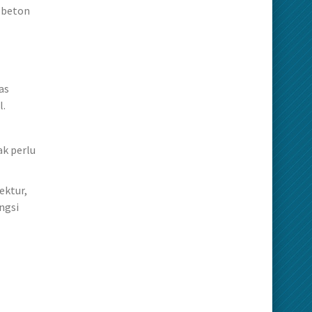
r beton
as
l.
ak perlu
ektur,
ngsi