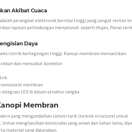
sakan Akibat Cuaca
adalah perangkat elektronik bernilai tinggi yang sangat rentan t
an lapisan perlindungan menyeluruh seperti Hujan, Panas terik
engisian Daya
neksi listrik bertegangan tinggi. Kanopi membran memastikan:
olokkan dan mencabut konektor
trik
i-translucent membran
integrasi LED di dalam struktur rangka
 Kanopi Membran
rn yang mengandalkan sistem tarik (tensile structure) untuk
s. Untuk menghasilkan konstruksi yang aman dan tahan lama, dip
a material yang digunakan.