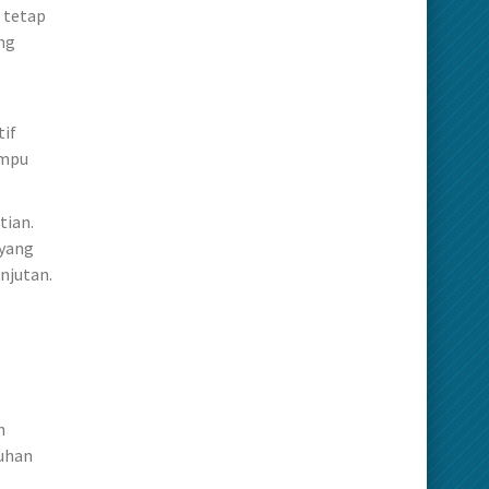
 tetap
ng
tif
ampu
tian.
 yang
njutan.
h
tuhan