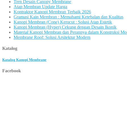
Tren Desain Canopy Membrane
Atap Membran Update Harga
Kontraktor Kanopi Membran Terbaik 2026
Gramasi Kain Membran : Memahami Ketebalan dan Kualitas
Kanopi Membran (Cone) Kerucut : Solusi Atap Estetik
Kanopi Membran (Hyper) Cekung dengan Desain Ikonik
Material Kanopi Membran dan Perannya dalam Konstruksi Mo
Membrane Roof: Solusi Arsitektur Modern
Katalog
Katalog Kanopi Membrane
Facebook