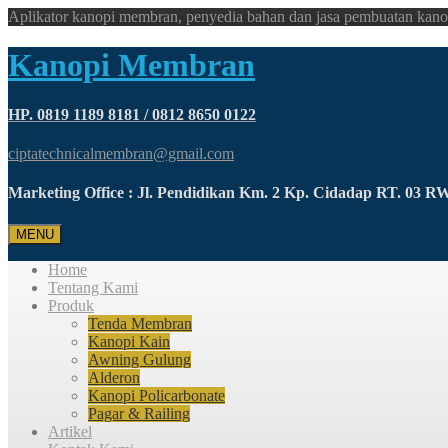
Aplikator kanopi membran, penyedia bahan dan jasa pembuatan kano
Kanopi Membran
HP. 0819 1189 8181 / 0812 8650 0122
ciptatechnicalmembran@gmail.com
Marketing Office : Jl. Pendidikan Km. 2 Kp. Cidadap RT. 03 
MENU
Home
Tentang Kami
Produk
Tenda Membran
Kanopi Kain
Awning Gulung
Alderon
Kanopi Policarbonate
Pagar & Railing
Artikel