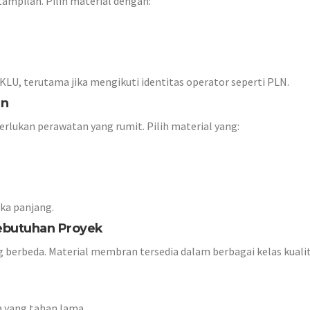
mpilan. Pilih material dengan:
LU, terutama jika mengikuti identitas operator seperti
PLN
.
an
lukan perawatan yang rumit. Pilih material yang:
ka panjang.
ebutuhan Proyek
 berbeda. Material membran tersedia dalam berbagai kelas kuali
a yang tahan lama