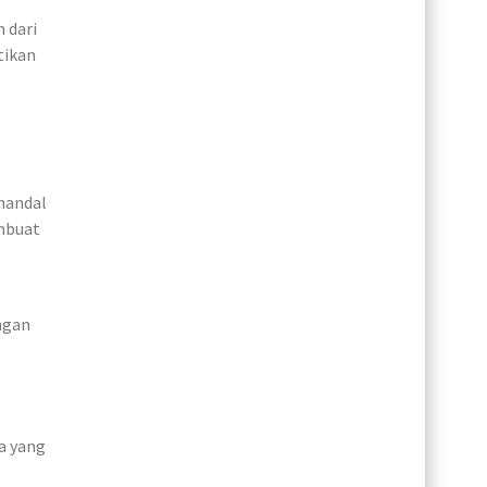
 dari
tikan
handal
mbuat
ngan
a yang