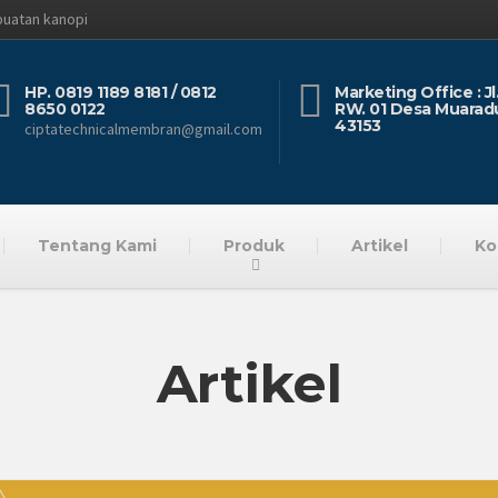
buatan kanopi
HP. 0819 1189 8181 / 0812
Marketing Office : J
8650 0122
RW. 01 Desa Muarad
43153
ciptatechnicalmembran@gmail.com
Tentang Kami
Produk
Artikel
Ko
Artikel