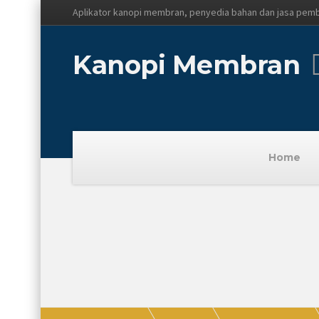
Aplikator kanopi membran, penyedia bahan dan jasa pem
Kanopi Membran
Home