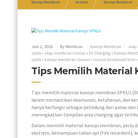
Kanopi Membran
>
Artikel
>
Kanopi Membran
Juni 2, 2026
By
Membran
Kanopi Membran
atap
spklu
•
atap membran stasiun
•
EV Charging
•
Kanopi Mem
spklu
•
kanopi membran stasiun
•
stasiun kendaraan listri
Tips Memilih Material
Tips memilih material kanopi membran SPKLU (St
dalam memastikan keamanan, ketahanan, dan kenyam
hanya berfungsi sebagai pelindung dari panas dan
meningkatkan tampilan area charging agar terlih
Dalam memilih material kanopi membran, perlu d
ekstrem, kemampuan tahan api (fire retardant), k