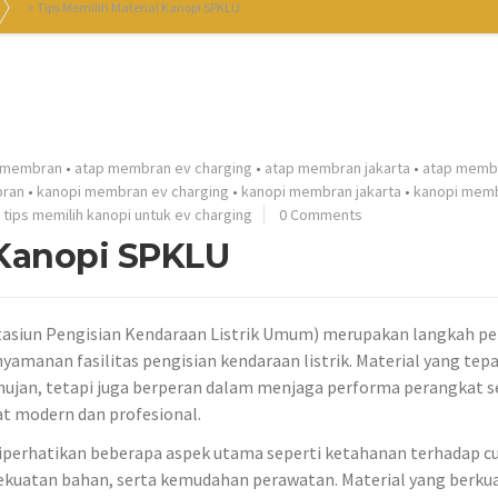
>
Tips Memilih Material Kanopi SPKLU
 membran
•
atap membran ev charging
•
atap membran jakarta
•
atap memb
bran
•
kanopi membran ev charging
•
kanopi membran jakarta
•
kanopi mem
•
tips memilih kanopi untuk ev charging
0 Comments
 Kanopi SPKLU
asiun Pengisian Kendaraan Listrik Umum) merupakan langkah pe
anan fasilitas pengisian kendaraan listrik. Material yang tepa
 hujan, tetapi juga berperan dalam menjaga performa perangkat s
at modern dan profesional.
iperhatikan beberapa aspek utama seperti ketahanan terhadap c
ekuatan bahan, serta kemudahan perawatan. Material yang berkua