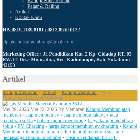
Kanopi Policarbonate
Pagar & Railing
Artikel
Kontak Kami
HP. 0819 1189 8181 / 0812 8650 0122
ciptatechnicalmembran@gmail.com
Marketing Office : Jl. Pendidikan Km. 2 Kp. Cidadap RT. 03
RW. 01 Desa Muaradua, Kec. Kadudampit, Kab. Sukabumi
43153
Artikel
Kanopi Membran
>
Artikel
>
Kanopi Membran
>
Biaya
Pemasangan Kanopi Membran
Mei 29, 2026
Mei 22, 2026
By
Membran
Kanopi Membran
atap
membran
•
atap membran ev
•
atap membran jakarta
•
atap
membran spklu
•
bahan kanopi membran
•
biaya kanopi membran
spklu
•
EV Charging
•
harga kanopi membran ev charging
•
Kanopi
Membran
•
kanopi membran cafe
•
kanopi membran stasiun
•
pemasangan kanopi membran
•
stasiun kendaraan listrik
0