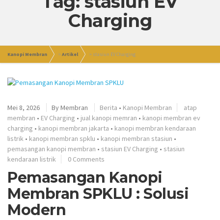
Tag: stasiun EV
Charging
Kanopi Membran
>
Artikel
>
stasiun EV Charging
Mei 8, 2026
By
Membran
Berita
•
Kanopi Membran
atap
membran
•
EV Charging
•
jual kanopi memran
•
kanopi membran ev
charging
•
kanopi membran jakarta
•
kanopi membran kendaraan
listrik
•
kanopi membran spklu
•
kanopi membran stasiun
•
pemasangan kanopi membran
•
stasiun EV Charging
•
stasiun
kendaraan listrik
0 Comments
Pemasangan Kanopi
Membran SPKLU : Solusi
Modern