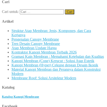
Cari
Cari untuk:
Artikel
Struktur Atap Membran: Jenis, Komponen, dan Cara
Kerjanya
Pengenalan Canopy Membrane
Tren Desain Canopy Membrane
Atap Membran Update Harga
Kontraktor Kanopi Membran Terbaik 2026
Gramasi Kain Membran : Memahami Ketebalan dan Kualitas
Kanopi Membran (Cone) Kerucut : Solusi Atap Estetik
Kanopi Membran (Hyper) Cekung dengan Desain Ikonik
Material Kanopi Membran dan Perannya dalam Konstruksi
Modern
Membrane Roof: Solusi Arsitektur Modern
Katalog
Katalog Kanopi Membrane
Facebook