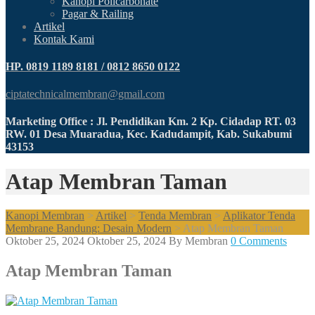
Kanopi Policarbonate
Pagar & Railing
Artikel
Kontak Kami
HP. 0819 1189 8181 / 0812 8650 0122
ciptatechnicalmembran@gmail.com
Marketing Office : Jl. Pendidikan Km. 2 Kp. Cidadap RT. 03
RW. 01 Desa Muaradua, Kec. Kadudampit, Kab. Sukabumi
43153
Atap Membran Taman
Kanopi Membran
>
Artikel
>
Tenda Membran
>
Aplikator Tenda
Membrane Bandung: Desain Modern
>
Atap Membran Taman
Oktober 25, 2024
Oktober 25, 2024
By
Membran
0 Comments
Atap Membran Taman