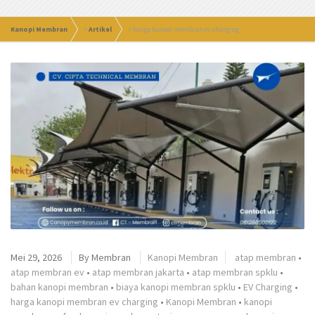
Kanopi Membran
>
Artikel
>
harga kanopi membran ev charging
Mei 29, 2026
By
Membran
Kanopi Membran
atap membran
•
atap membran ev
•
atap membran jakarta
•
atap membran spklu
•
bahan kanopi membran
•
biaya kanopi membran spklu
•
EV Charging
•
harga kanopi membran ev charging
•
Kanopi Membran
•
kanopi