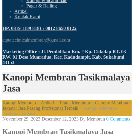
Kanopi Policarbonate
Pagar & Railing
Artikel
Kontak Kami
HP. 0819 1189 8181 / 0812 8650 0122
ciptatechnicalmembran@gmail.com
Marketing Office : Jl. Pendidikan Km. 2 Kp. Cidadap RT. 03
RW. 01 Desa Muaradua, Kec. Kadudampit, Kab. Sukabumi
43153
Kanopi Membran Tasikmalaya
Jasa
Kanopi Membran
>
Artikel
>
Tenda Membran
>
Canopy Membrane
Jakarta: Jasa Pasang Profesional Terbaik
>
Kanopi Membran
Tasikmalaya Jasa
November 29, 2023
Desember 12, 2023
By
Membran
0 Comments
Kanopi Membran Tasikmalaya Jasa