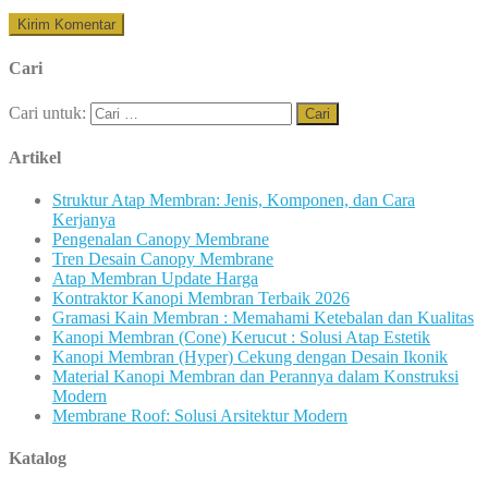
Cari
Cari untuk:
Artikel
Struktur Atap Membran: Jenis, Komponen, dan Cara
Kerjanya
Pengenalan Canopy Membrane
Tren Desain Canopy Membrane
Atap Membran Update Harga
Kontraktor Kanopi Membran Terbaik 2026
Gramasi Kain Membran : Memahami Ketebalan dan Kualitas
Kanopi Membran (Cone) Kerucut : Solusi Atap Estetik
Kanopi Membran (Hyper) Cekung dengan Desain Ikonik
Material Kanopi Membran dan Perannya dalam Konstruksi
Modern
Membrane Roof: Solusi Arsitektur Modern
Katalog