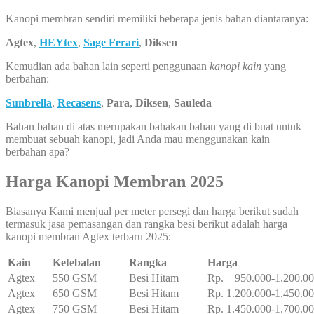
Kanopi membran sendiri memiliki beberapa jenis bahan diantaranya:
Agtex
,
HEYtex
,
Sage Ferari
,
Diksen
Kemudian ada bahan lain seperti penggunaan
kanopi kain
yang
berbahan:
Sunbrella
,
Recasens
,
Para
,
Diksen
,
Sauleda
Bahan bahan di atas merupakan bahakan bahan yang di buat untuk
membuat sebuah kanopi, jadi Anda mau menggunakan kain
berbahan apa?
Harga Kanopi Membran 2025
Biasanya Kami menjual per meter persegi dan harga berikut sudah
termasuk jasa pemasangan dan rangka besi berikut adalah harga
kanopi membran Agtex terbaru 2025:
Kain
Ketebalan
Rangka
Harga
Agtex
550 GSM
Besi Hitam
Rp. 950.000-1.200.0
Agtex
650 GSM
Besi Hitam
Rp. 1.200.000-1.450.0
Agtex
750 GSM
Besi Hitam
Rp. 1.450.000-1.700.0