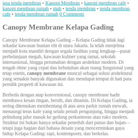
jasa tenda membran
•
Kanopi Membran
•
kanopi membran cafe
•
kanopi membran rumah
•
mah
•
tenda membran
•
tenda membran
cafe
•
tenda membran rumah
0 Comments
Canopy Membrane Kelapa Gading
Canopy Membrane Kelapa Gading – Kelapa Gading tidak lagi
sekadar kawasan hunian elit di utara Jakarta. Ia telah menjelma
menjadi kota mandiri dengan segala fasilitas yang lengkap—pusat
perbelanjaan megah, kawasan kuliner yang ramai, sekolah
internasional, hingga perumahan dengan arsitektur modern. Di
tengah ritme yang cepat dan kebutuhan akan ruang fungsional yang
tetap estetis,
canopy membrane
muncul sebagai solusi arsitektural
yang semakin banyak digunakan dan mendapat tempat di hati para
pemilik properti di kawasan ini.
Berbeda dengan atap konvensional, canopy membrane hadir
membawa kesan ringan, bersih, dan dinamis. Di Kelapa Gading, ia
sering ditemukan membentang di atas area parkir rumah mewah,
menaungi teras kafe yang selalu penuh pengunjung, hingga menjadi
pelindung jalur masuk ke gedung perkantoran atau ruko modern.
Struktur ini bukan hanya sekadar peneduh dari panas dan hujan—
tetapi juga bagian dari bahasa desain yang mencerminkan gaya
hidup Kelapa Gading: rapi, kontemporer, dan berkelas.