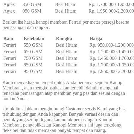
Agtex
850 GSM
Besi Hitam
Rp. 1.700.000-1.950.0
Agtex
950 GSM
Besi Hitam
Rp. 1.950.000-2.200.0
Berikut list harga kanopi membran Ferrari per meter persegi beserta
pemasangan dan rangka :
Kain
Ketebalan
Rangka
Harga
Ferrari
550 GSM
Besi Hitam
Rp. 950.000-1.200.000
Ferrari
650 GSM
Besi Hitam
Rp. 1.200.000-1.450.0
Ferrari
750 GSM
Besi Hitam
Rp. 1.450.000-1.700.0
Ferrari
850 GSM
Besi Hitam
Rp. 1.700.000-1.950.0
Ferrari
950 GSM
Besi Hitam
Rp. 1.950.000-2.200.0
Kami menyediakan tempat untuk Anda bertanya seputar Kanopi
Membran , atau mengkonsultasikan terlebih dahulu mengenai
renacana pemasangan atap membran yang pas dan sesuai dengan
hunian Anda.
Untuk itu silahkan menghubungi Customer servis Kami yang bisa
terhubung dengan Anda kapanpun Banyak variasi desain dan
bentuk yang sering di gunakan untuk pemasangan Kanopi
Membran, pengaplikasian Kanopi Membran ini juga tergolong
fleksibel dan tidak memakan banyak tempat dan ruang.