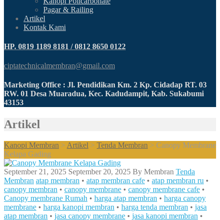
Kanopi Policarbonate
Pagar & Railing
Artikel
Kontak Kami
HP. 0819 1189 8181 / 0812 8650 0122
ciptatechnicalmembran@gmail.com
Marketing Office : Jl. Pendidikan Km. 2 Kp. Cidadap RT. 03
RW. 01 Desa Muaradua, Kec. Kadudampit, Kab. Sukabumi
43153
Artikel
Kanopi Membran
>
Artikel
>
Tenda Membran
>
Canopy Membrane
Kelapa Gading
September 21, 2025
September 20, 2025
By
Membran
Tenda
Membran
atap membran
•
atap membran cafe
•
atap membran ru
•
canopy membran
•
canopy membrane
•
canopy membrane cafe
•
Canopy membrane Rumah
•
harga atap membran
•
harga canopy
membrane
•
harga kanopi membran
•
harga tenda membran
•
jasa
atap membran
•
jasa canopy membrane
•
jasa kanopi membran
•