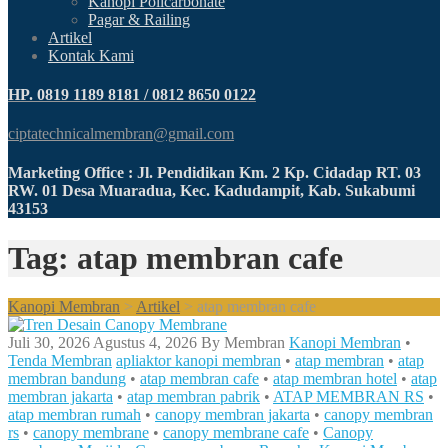
Kanopi Policarbonate
Pagar & Railing
Artikel
Kontak Kami
HP. 0819 1189 8181 / 0812 8650 0122
ciptatechnicalmembran@gmail.com
Marketing Office : Jl. Pendidikan Km. 2 Kp. Cidadap RT. 03
RW. 01 Desa Muaradua, Kec. Kadudampit, Kab. Sukabumi
43153
Tag: atap membran cafe
Kanopi Membran
>
Artikel
>
atap membran cafe
Juli 30, 2026
Agustus 4, 2026
By
Membran
Kanopi Membran
•
Tenda Membran
apliaktor kanopi membran
•
atap membran
•
atap
membran bandung
•
atap membran cafe
•
atap membran hotel
•
atap
membran jakarta
•
atap membran pabrik
•
ATAP MEMBRAN RS
•
atap membran rumah
•
canopy membran jakarta
•
canopy membran
rs
•
canopy membrane
•
canopy membrane cafe
•
Canopy