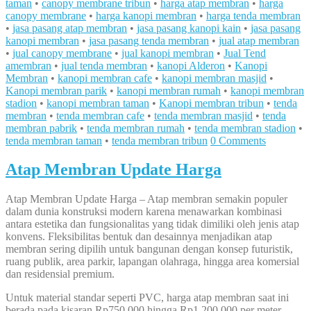
taman
•
canopy membrane tribun
•
harga atap membran
•
harga
canopy membrane
•
harga kanopi membran
•
harga tenda membran
•
jasa pasang atap membran
•
jasa pasang kanopi kain
•
jasa pasang
kanopi membran
•
jasa pasang tenda membran
•
jual atap membran
•
jual canopy membrane
•
jual kanopi membran
•
Jual Tend
amembran
•
jual tenda membran
•
kanopi Alderon
•
Kanopi
Membran
•
kanopi membran cafe
•
kanopi membran masjid
•
Kanopi membran parik
•
kanopi membran rumah
•
kanopi membran
stadion
•
kanopi membran taman
•
Kanopi membran tribun
•
tenda
membran
•
tenda membran cafe
•
tenda membran masjid
•
tenda
membran pabrik
•
tenda membran rumah
•
tenda membran stadion
•
tenda membran taman
•
tenda membran tribun
0 Comments
Atap Membran Update Harga
Atap Membran Update Harga – Atap membran semakin populer
dalam dunia konstruksi modern karena menawarkan kombinasi
antara estetika dan fungsionalitas yang tidak dimiliki oleh jenis atap
konvens. Fleksibilitas bentuk dan desainnya menjadikan atap
membran sering dipilih untuk bangunan dengan konsep futuristik,
ruang publik, area parkir, lapangan olahraga, hingga area komersial
dan residensial premium.
Untuk material standar seperti PVC, harga atap membran saat ini
berada pada kisaran Rp750.000 hingga Rp1.200.000 per meter