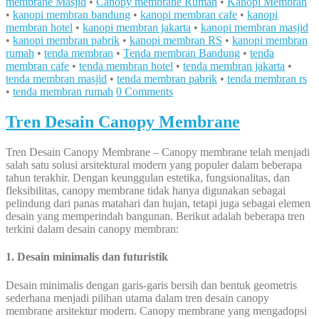
membrane Masjid
•
Canopy membrane Rumah
•
Kanopi Membran
•
kanopi membran bandung
•
kanopi membran cafe
•
kanopi
membran hotel
•
kanopi membran jakarta
•
kanopi membran masjid
•
kanopi membran pabrik
•
kanopi membran RS
•
kanopi membran
rumah
•
tenda membran
•
Tenda membran Bandung
•
tenda
membran cafe
•
tenda membran hotel
•
tenda membran jakarta
•
tenda membran masjid
•
tenda membran pabrik
•
tenda membran rs
•
tenda membran rumah
0 Comments
Tren Desain Canopy Membrane
Tren Desain Canopy Membrane – Canopy membrane telah menjadi
salah satu solusi arsitektural modern yang populer dalam beberapa
tahun terakhir. Dengan keunggulan estetika, fungsionalitas, dan
fleksibilitas, canopy membrane tidak hanya digunakan sebagai
pelindung dari panas matahari dan hujan, tetapi juga sebagai elemen
desain yang memperindah bangunan. Berikut adalah beberapa tren
terkini dalam desain canopy membran:
1.
Desain minimalis dan futuristik
Desain minimalis dengan garis-garis bersih dan bentuk geometris
sederhana menjadi pilihan utama dalam tren desain canopy
membrane arsitektur modern. Canopy membrane yang mengadopsi