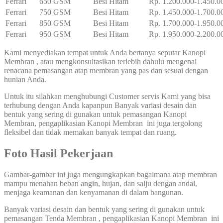
Ferrari
650 GSM
Besi Hitam
Rp. 1.200.000-1.450.0
Ferrari
750 GSM
Besi Hitam
Rp. 1.450.000-1.700.0
Ferrari
850 GSM
Besi Hitam
Rp. 1.700.000-1.950.0
Ferrari
950 GSM
Besi Hitam
Rp. 1.950.000-2.200.0
Kami menyediakan tempat untuk Anda bertanya seputar Kanopi
Membran , atau mengkonsultasikan terlebih dahulu mengenai
renacana pemasangan atap membran yang pas dan sesuai dengan
hunian Anda.
Untuk itu silahkan menghubungi Customer servis Kami yang bisa
terhubung dengan Anda kapanpun Banyak variasi desain dan
bentuk yang sering di gunakan untuk pemasangan Kanopi
Membran, pengaplikasian Kanopi Membran ini juga tergolong
fleksibel dan tidak memakan banyak tempat dan ruang.
Foto Hasil Pekerjaan
Gambar-gambar ini juga mengungkapkan bagaimana atap membran
mampu menahan beban angin, hujan, dan salju dengan andal,
menjaga keamanan dan kenyamanan di dalam bangunan.
Banyak variasi desain dan bentuk yang sering di gunakan untuk
pemasangan Tenda Membran , pengaplikasian Kanopi Membran ini