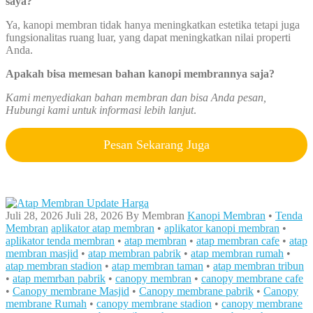
saya?
Ya, kanopi membran tidak hanya meningkatkan estetika tetapi juga
fungsionalitas ruang luar, yang dapat meningkatkan nilai properti
Anda.
Apakah bisa memesan bahan kanopi membrannya saja?
Kami menyediakan bahan membran dan bisa Anda pesan,
Hubungi kami untuk informasi lebih lanjut
.
Pesan Sekarang Juga
Juli 28, 2026
Juli 28, 2026
By
Membran
Kanopi Membran
•
Tenda
Membran
aplikator atap membran
•
aplikator kanopi membran
•
aplikator tenda membran
•
atap membran
•
atap membran cafe
•
atap
membran masjid
•
atap membran pabrik
•
atap membran rumah
•
atap membran stadion
•
atap membran taman
•
atap membran tribun
•
atap memrban pabrik
•
canopy membran
•
canopy membrane cafe
•
Canopy membrane Masjid
•
Canopy membrane pabrik
•
Canopy
membrane Rumah
•
canopy membrane stadion
•
canopy membrane