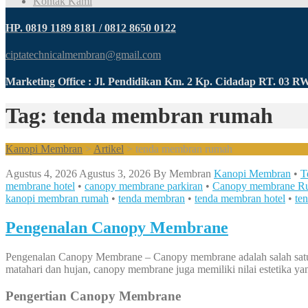
Kontak Kami
HP. 0819 1189 8181 / 0812 8650 0122
ciptatechnicalmembran@gmail.com
Marketing Office : Jl. Pendidikan Km. 2 Kp. Cidadap RT. 03 
Tag: tenda membran rumah
Kanopi Membran
>
Artikel
>
tenda membran rumah
Agustus 4, 2026
Agustus 3, 2026
By
Membran
Kanopi Membran
•
T
membrane hotel
•
canopy membrane parkiran
•
Canopy membrane R
kanopi membran rumah
•
tenda membran
•
tenda membran hotel
•
te
Pengenalan Canopy Membrane
Pengenalan Canopy Membrane – Canopy membrane adalah salah satu sol
matahari dan hujan, canopy membrane juga memiliki nilai estetika yan
Pengertian Canopy Membrane