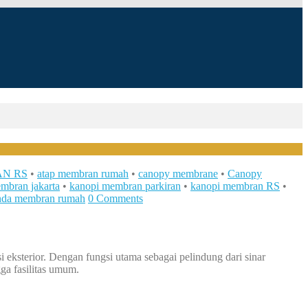
N RS
•
atap membran rumah
•
canopy membrane
•
Canopy
mbran jakarta
•
kanopi membran parkiran
•
kanopi membran RS
•
nda membran rumah
0 Comments
eksterior. Dengan fungsi utama sebagai pelindung dari sinar
gga fasilitas umum.