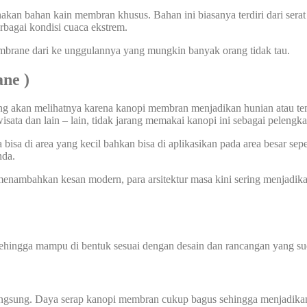
an bahan kain membran khusus. Bahan ini biasanya terdiri dari serat 
rbagai kondisi cuaca ekstrem.
mbrane dari ke unggulannya yang mungkin banyak orang tidak tau.
ane
)
yang akan melihatnya karena kanopi membran menjadikan hunian atau t
wisata dan lain – lain, tidak jarang memakai kanopi ini sebagai pelengk
sa di area yang kecil bahkan bisa di aplikasikan pada area besar sepe
nda.
nambahkan kesan modern, para arsitektur masa kini sering menjadik
sehingga mampu di bentuk sesuai dengan desain dan rancangan yang sud
angsung. Daya serap kanopi membran cukup bagus sehingga menjadikan