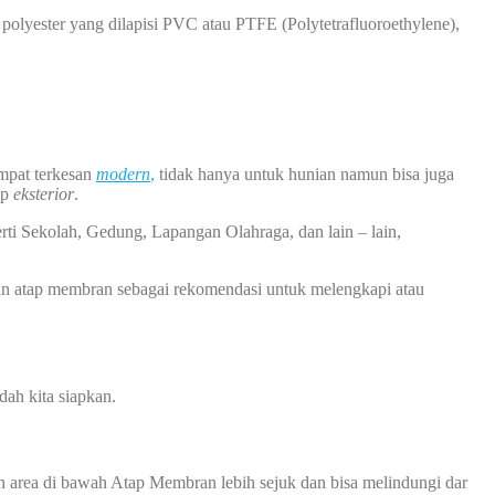
polyester yang dilapisi PVC atau PTFE (Polytetrafluoroethylene),
empat terkesan
modern
,
tidak hanya untuk hunian namun bisa juga
ap
eksterior
.
rti Sekolah, Gedung, Lapangan Olahraga, dan lain – lain,
an atap membran sebagai rekomendasi untuk melengkapi atau
ah kita siapkan.
 area di bawah Atap Membran lebih sejuk dan bisa melindungi dar