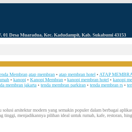
RW. 01 Desa Muaradua, Kec. Kadudampit, Kab. Sukabumi 43153
enda Membran
atap membran
•
atap membran hotel
•
ATAP MEMBRA
umah
•
kanopi
•
Kanopi Membran
•
kanopi membran hotel
•
kanopi me
nda membran jakarta
•
tenda membran parkiran
•
tenda membran rs
•
te
usi arsitektur modern yang semakin populer dalam berbagai aplikasi 
g tinggi, menjadikannya pilihan ideal untuk rumah, kafe, restoran, hin