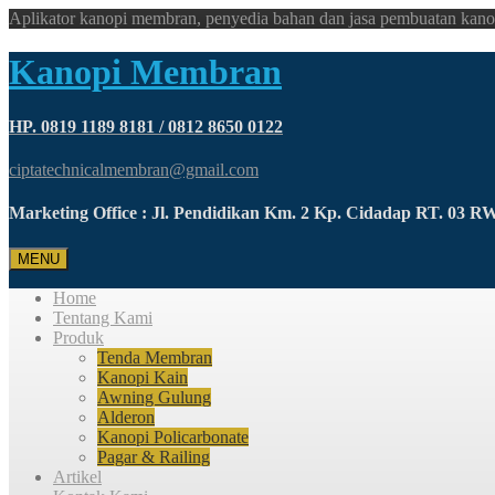
Aplikator kanopi membran, penyedia bahan dan jasa pembuatan kano
Kanopi Membran
HP. 0819 1189 8181 / 0812 8650 0122
ciptatechnicalmembran@gmail.com
Marketing Office : Jl. Pendidikan Km. 2 Kp. Cidadap RT. 03 
MENU
Home
Tentang Kami
Produk
Tenda Membran
Kanopi Kain
Awning Gulung
Alderon
Kanopi Policarbonate
Pagar & Railing
Artikel