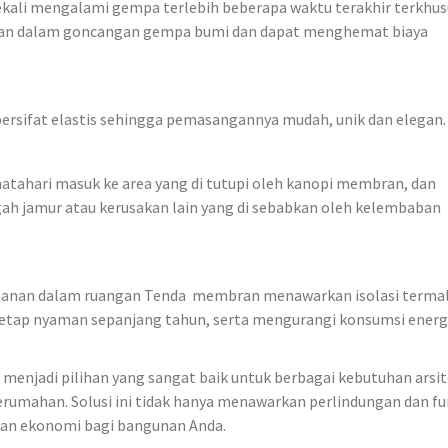
sekali mengalami gempa terlebih beberapa waktu terakhir terkhus
an dalam goncangan gempa bumi dan dapat menghemat biaya
rsifat elastis sehingga pemasangannya mudah, unik dan elegan.
hari masuk ke area yang di tutupi oleh kanopi membran, dan
h jamur atau kerusakan lain yang di sebabkan oleh kelembaban
amanan dalam ruangan Tenda membran menawarkan isolasi terma
etap nyaman sepanjang tahun, serta mengurangi konsumsi energi
enjadi pilihan yang sangat baik untuk berbagai kebutuhan arsit
erumahan. Solusi ini tidak hanya menawarkan perlindungan dan fu
 dan ekonomi bagi bangunan Anda.