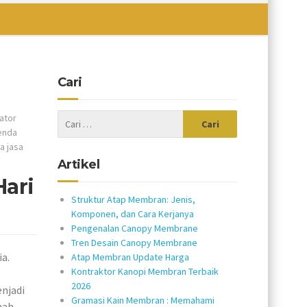
Cari
kator
tenda
a jasa
Artikel
ari
Struktur Atap Membran: Jenis,
Komponen, dan Cara Kerjanya
Pengenalan Canopy Membrane
Tren Desain Canopy Membrane
a.
Atap Membran Update Harga
Kontraktor Kanopi Membran Terbaik
2026
njadi
Gramasi Kain Membran : Memahami
aah