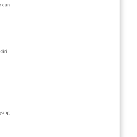
n dan
diri
 yang