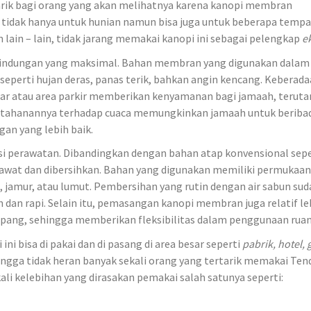
tarik bagi orang yang akan melihatnya karena kanopi membran
tidak hanya untuk hunian namun bisa juga untuk beberapa tempa
 lain – lain, tidak jarang memakai kanopi ini sebagai pelengkap
e
lindungan yang maksimal. Bahan membran yang digunakan dalam
seperti hujan deras, panas terik, bahkan angin kencang. Keberad
uar atau area parkir memberikan kenyamanan bagi jamaah, terut
Ketahanannya terhadap cuaca memungkinkan jamaah untuk beriba
gan yang lebih baik.
si perawatan. Dibandingkan dengan bahan atap konvensional sepe
awat dan dibersihkan. Bahan yang digunakan memiliki permukaan
jamur, atau lumut. Pembersihan yang rutin dengan air sabun sud
 dan rapi. Selain itu, pemasangan kanopi membran juga relatif le
pang, sehingga memberikan fleksibilitas dalam penggunaan ruan
ini bisa di pakai dan di pasang di area besar seperti
pabrik, hotel,
ingga tidak heran banyak sekali orang yang tertarik memakai Ten
li kelebihan yang dirasakan pemakai salah satunya seperti: