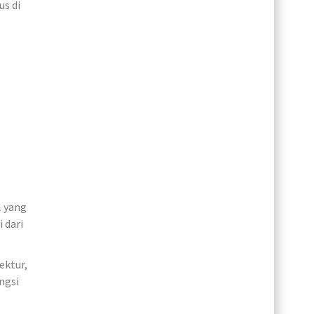
us di
l yang
 dari
ektur,
ngsi