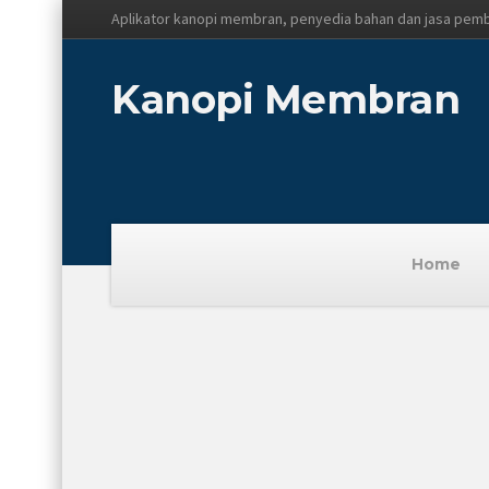
Aplikator kanopi membran, penyedia bahan dan jasa pem
Kanopi Membran
Home