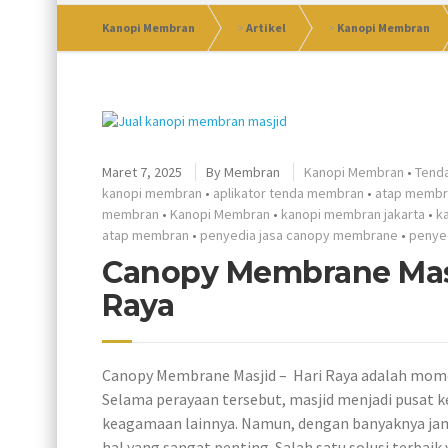
Kanopi Membran
>
Artikel
>
Kanopi Membran
Maret 7, 2025
By
Membran
Kanopi Membran
•
Tend
kanopi membran
•
aplikator tenda membran
•
atap membr
membran
•
Kanopi Membran
•
kanopi membran jakarta
•
k
atap membran
•
penyedia jasa canopy membrane
•
penye
Canopy Membrane Masj
Raya
Canopy Membrane Masjid – Hari Raya adalah momen
Selama perayaan tersebut, masjid menjadi pusat keg
keagamaan lainnya. Namun, dengan banyaknya jama
hal yang sangat penting. Salah satu solusi terba