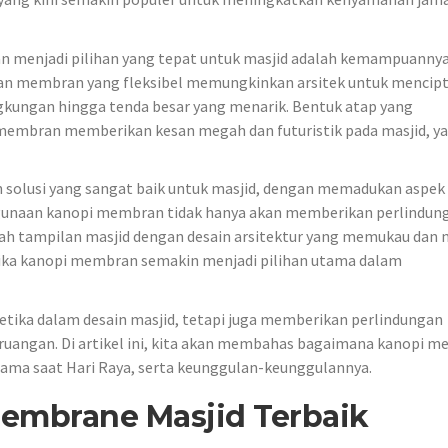
 menjadi pilihan yang tepat untuk masjid adalah kemampuanny
han membran yang fleksibel memungkinkan arsitek untuk mencip
ngkungan hingga tenda besar yang menarik. Bentuk atap yang
 membran memberikan kesan megah dan futuristik pada masjid, y
solusi yang sangat baik untuk masjid, dengan memadukan aspek
nggunaan kanopi membran tidak hanya akan memberikan perlindun
ah tampilan masjid dengan desain arsitektur yang memukau dan 
 jika kanopi membran semakin menjadi pilihan utama dalam
tika dalam desain masjid, tetapi juga memberikan perlindungan
 ruangan. Di artikel ini, kita akan membahas bagaimana kanopi 
ama saat Hari Raya, serta keunggulan-keunggulannya.
embrane Masjid Terbaik