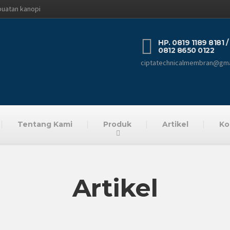
buatan kanopi
HP. 0819 1189 8181 /
0812 8650 0122
ciptatechnicalmembran@gma
Tentang Kami
Produk
Artikel
Ko
Artikel