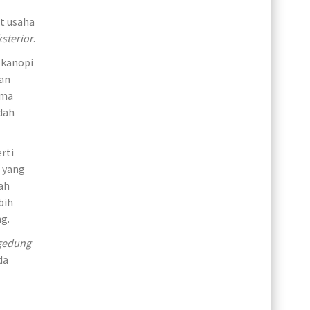
t usaha
ksterior
.
 kanopi
aan
ama
dah
rti
 yang
ah
bih
g.
 gedung
da