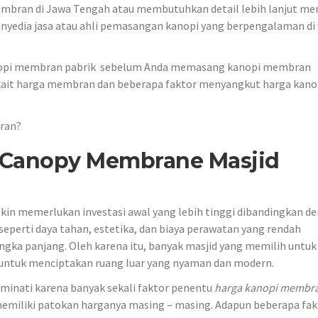
mbran di Jawa Tengah atau membutuhkan detail lebih lanjut me
yedia jasa atau ahli pemasangan kanopi yang berpengalaman di 
anopi membran pabrik sebelum Anda memasang kanopi membran
rkait harga membran dan beberapa faktor menyangkut harga kano
bran?
 Canopy Membrane Masjid
in memerlukan investasi awal yang lebih tinggi dibandingkan d
perti daya tahan, estetika, dan biaya perawatan yang rendah
angka panjang. Oleh karena itu, banyak masjid yang memilih untuk
untuk menciptakan ruang luar yang nyaman dan modern.
iminati karena banyak sekali faktor penentu
harga kanopi membr
 memiliki patokan harganya masing – masing. Adapun beberapa fak