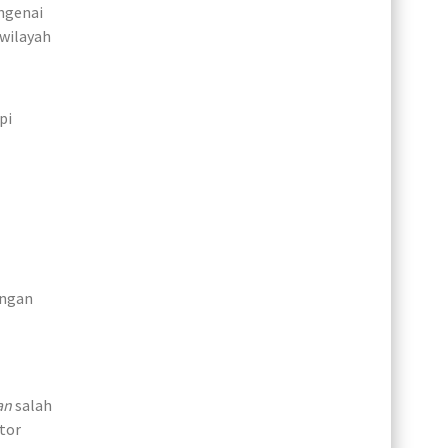
ngenai
wilayah
pi
engan
an
salah
tor