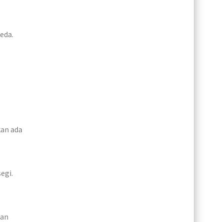
eda.
kan ada
egi.
dan