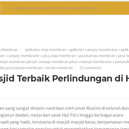
>
Canopy Membrane Masjid Terbaik Perlindungan di Hari Raya
a Membran
aplikator atap membran
•
aplikator canopy membrane
•
apli
an
•
canopy membrane
•
jasa atap membran
•
jasa kanopi membran
•
jasa 
anopi membran jaksel
•
kanopi membran jakut
•
kanopi membrane
•
penyedi
dia jasa kanopi membran
•
tenda membran
0 Comments
id Terbaik Perlindungan di H
 yang sangat dinanti-nantikan oleh umat Muslim di seluruh duni
iatan ibadah, mulai dari salat Idul Fitri hingga berbagai acara
ah yang hadir, terutama di masjid-masjid besar, kenyamanan me
ik yang kini semakin populer untuk meningkatkan kenyamanan jam