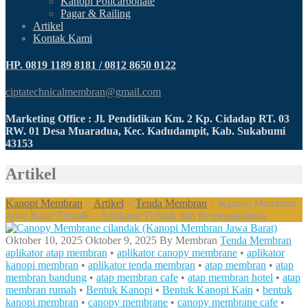
Kanopi Policarbonate
Pagar & Railing
Artikel
Kontak Kami
HP. 0819 1189 8181 / 0812 8650 0122
ciptatechnicalmembran@gmail.com
Marketing Office : Jl. Pendidikan Km. 2 Kp. Cidadap RT. 03
RW. 01 Desa Muaradua, Kec. Kadudampit, Kab. Sukabumi
43153
Artikel
Kanopi Membran
>
Artikel
>
Tenda Membran
>
Kanopi Membran
Jawa Barat Terbaik – Aplikator Terbaik dan Berpengalaman
Oktober 10, 2025
Oktober 9, 2025
By
Membran
Tenda Membran
aplikator atap membran
•
aplikator canopy membrane
•
aplikator
kanopi membran
•
aplikator tenda membran
•
atap membran
•
atap
membran bandung
•
atap membran cafe
•
atap membran hotel
•
atap
membran rumah
•
Bentuk Kanopi
•
Bentuk Kanopi Kain
•
bentuk
kanopi membran
•
canopy membrane
•
canopy membrane cafe
•