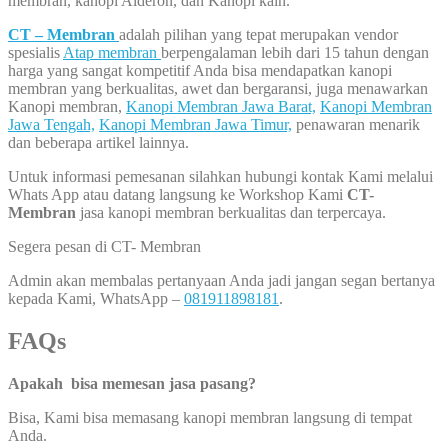
membran, kanopi Alderon, dan Kanopi kain.
CT – Membran
adalah pilihan yang tepat merupakan vendor
spesialis
Atap membran
berpengalaman lebih dari 15 tahun dengan
harga yang sangat kompetitif Anda bisa mendapatkan kanopi
membran yang berkualitas, awet dan bergaransi, juga menawarkan
Kanopi membran,
Kanopi Membran Jawa Barat,
Kanopi Membran
Jawa Tengah,
Kanopi Membran Jawa Timur,
penawaran menarik
dan beberapa artikel lainnya.
Untuk informasi pemesanan silahkan hubungi kontak Kami melalui
Whats App atau datang langsung ke Workshop Kami
CT-
Membran
jasa kanopi membran berkualitas dan terpercaya.
Segera pesan di CT- Membran
Admin akan membalas pertanyaan Anda jadi jangan segan bertanya
kepada Kami, WhatsApp –
081911898181
.
FAQs
Apakah bisa memesan jasa pasang?
Bisa, Kami bisa memasang kanopi membran langsung di tempat
Anda.