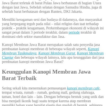
Jawa Barat terletak di barat Pulau Jawa berbatasan di bagian Utara
dengan laut Jawa, Sebelah selatan dengan Samudra Hindia, juga di
sebelah barat berbatasan dengan Banten, DKI Jakarta.
Memiliki keragaman seni dan budaya di dalamnya, dan masyarakat
yang berpegang teguh pada nilai – nilai religius dan taat terhadap
praktik – praktik keagamaan, Perkembangan ekonomi di wilayah ini
sangat pesat dalam 3 periode terakhir, dalam
periode
terakhir di
dominasi oleh sektor manufaktur dan Jasa.
Kanopi Membran Jawa Barat merupakan salah satu penyedia jasa
pembuatan kanopi membran di beberapa wilayah seperti,
Kanopi
Membran Tasikmalaya
,
Kanopi Membran Garut
,
Kanopi Membran
Cianjur
dan beberapa wilayah lainnya, lalu apa keunggulan dari jasa
pembuatan kanopi membran Jawa Barat?
Keunggulan Kanopi Membran Jawa
Barat Terbaik
Sering sekali kita menemukan pemasangan
kanopi membran cafe
,
tempat wisata, rumah – rumah, gedung mall, gedung olahraga,
taman, hotel dan lain – lain. Dengan beberapa bentuk yang unik dan
bisa menjadi ikonik bagi suatu tempat karena atap membran
memiliki bahan yang bersifat elastis dan mudah di bentuk, sehingga