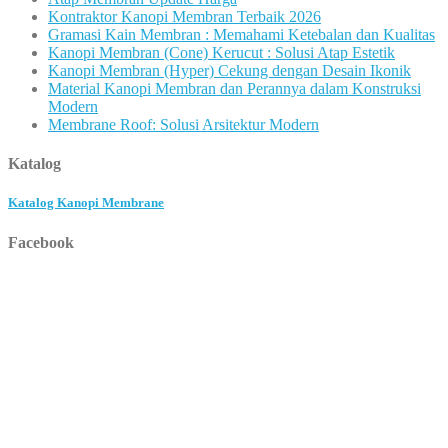
Kontraktor Kanopi Membran Terbaik 2026
Gramasi Kain Membran : Memahami Ketebalan dan Kualitas
Kanopi Membran (Cone) Kerucut : Solusi Atap Estetik
Kanopi Membran (Hyper) Cekung dengan Desain Ikonik
Material Kanopi Membran dan Perannya dalam Konstruksi
Modern
Membrane Roof: Solusi Arsitektur Modern
Katalog
Katalog Kanopi Membrane
Facebook