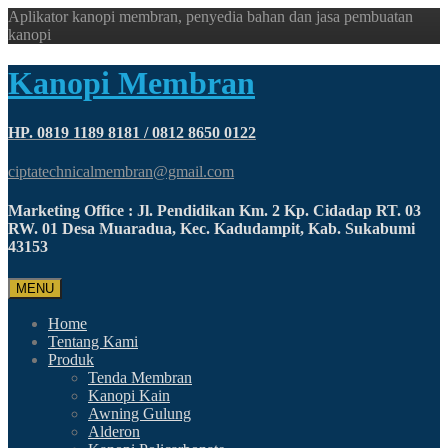
Aplikator kanopi membran, penyedia bahan dan jasa pembuatan
kanopi
Kanopi Membran
HP. 0819 1189 8181 / 0812 8650 0122
ciptatechnicalmembran@gmail.com
Marketing Office : Jl. Pendidikan Km. 2 Kp. Cidadap RT. 03
RW. 01 Desa Muaradua, Kec. Kadudampit, Kab. Sukabumi
43153
MENU
Home
Tentang Kami
Produk
Tenda Membran
Kanopi Kain
Awning Gulung
Alderon