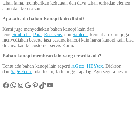
tahan lama, memberikan kekuatan dan daya tahan terhadap elemen
alam dan kerusakan.
Apakah ada bahan Kanopi kain di sini?
Kami juga menyediakan bahan kanopi kain dari
jenis
Sunbrella
,
Para
,
Recasens
, dan
Sauleda
, kemudian kami juga
menyediakan beserta jasa pasang kanopi kain harga kanopi kain bisa
di tanyakan ke customer servis Kami.
Bahan kanopi membran lain yang tersedia ada?
Tentu ada bahan kanopi lain seperti
AGtex
,
HEYtex
, Dickson
dan
Sage Ferari
ada di sini, Jadi tunggu apalagi Ayo segera pesan.
Facebook
WhatsApp
Instagram
Google
Pinterest
TikTok
YouTube