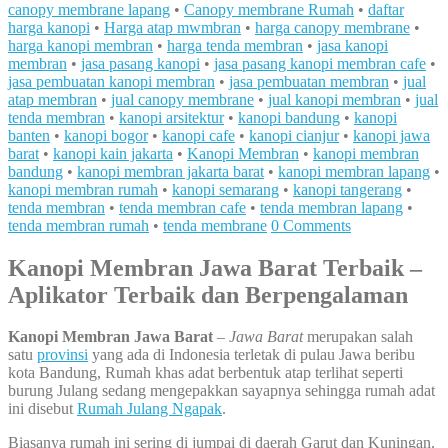
canopy membrane lapang
•
Canopy membrane Rumah
•
daftar
harga kanopi
•
Harga atap mwmbran
•
harga canopy membrane
•
harga kanopi membran
•
harga tenda membran
•
jasa kanopi
membran
•
jasa pasang kanopi
•
jasa pasang kanopi membran cafe
•
jasa pembuatan kanopi membran
•
jasa pembuatan membran
•
jual
atap membran
•
jual canopy membrane
•
jual kanopi membran
•
jual
tenda membran
•
kanopi arsitektur
•
kanopi bandung
•
kanopi
banten
•
kanopi bogor
•
kanopi cafe
•
kanopi cianjur
•
kanopi jawa
barat
•
kanopi kain jakarta
•
Kanopi Membran
•
kanopi membran
bandung
•
kanopi membran jakarta barat
•
kanopi membran lapang
•
kanopi membran rumah
•
kanopi semarang
•
kanopi tangerang
•
tenda membran
•
tenda membran cafe
•
tenda membran lapang
•
tenda membran rumah
•
tenda membrane
0 Comments
Kanopi Membran Jawa Barat Terbaik –
Aplikator Terbaik dan Berpengalaman
Kanopi Membran Jawa Barat
–
Jawa Barat
merupakan salah
satu
provinsi
yang ada di Indonesia terletak di pulau Jawa beribu
kota Bandung, Rumah khas adat berbentuk atap terlihat seperti
burung Julang sedang mengepakkan sayapnya sehingga rumah adat
ini disebut
Rumah Julang Ngapak
.
Biasanya rumah ini sering di jumpai di daerah Garut dan Kuningan.