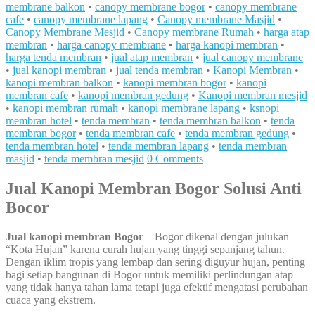
membrane balkon
•
canopy membrane bogor
•
canopy membrane
cafe
•
canopy membrane lapang
•
Canopy membrane Masjid
•
Canopy Membrane Mesjid
•
Canopy membrane Rumah
•
harga atap
membran
•
harga canopy membrane
•
harga kanopi membran
•
harga tenda membran
•
jual atap membran
•
jual canopy membrane
•
jual kanopi membran
•
jual tenda membran
•
Kanopi Membran
•
kanopi membran balkon
•
kanopi membran bogor
•
kanopi
membran cafe
•
kanopi membran gedung
•
Kanopi membran mesjid
•
kanopi membran rumah
•
kanopi membrane lapang
•
ksnopi
membran hotel
•
tenda membran
•
tenda membran balkon
•
tenda
membran bogor
•
tenda membran cafe
•
tenda membran gedung
•
tenda membran hotel
•
tenda membran lapang
•
tenda membran
masjid
•
tenda membran mesjid
0 Comments
Jual Kanopi Membran Bogor Solusi Anti
Bocor
Jual kanopi membran Bogor
– Bogor dikenal dengan julukan
“Kota Hujan” karena curah hujan yang tinggi sepanjang tahun.
Dengan iklim tropis yang lembap dan sering diguyur hujan, penting
bagi setiap bangunan di Bogor untuk memiliki perlindungan atap
yang tidak hanya tahan lama tetapi juga efektif mengatasi perubahan
cuaca yang ekstrem.