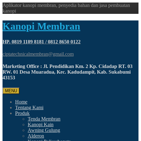
Aplikator kanopi membran, penyedia bahan dan jasa pembuatan
kanopi
Kanopi Membran
HP. 0819 1189 8181 / 0812 8650 0122
ciptatechnicalmembran@gmail.com
Marketing Office : Jl. Pendidikan Km. 2 Kp. Cidadap RT. 03
RW. 01 Desa Muaradua, Kec. Kadudampit, Kab. Sukabumi
43153
MENU
Home
Tentang Kami
Produk
Tenda Membran
Kanopi Kain
Awning Gulung
Alderon