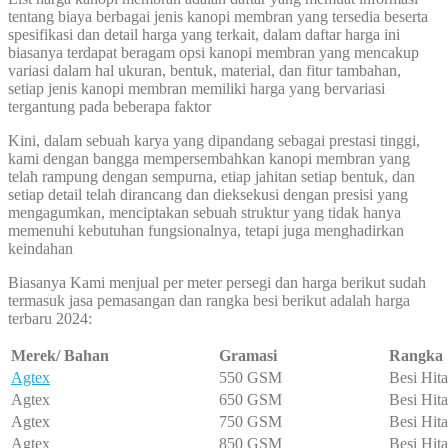
tentang biaya berbagai jenis kanopi membran yang tersedia beserta
spesifikasi dan detail harga yang terkait, dalam daftar harga ini
biasanya terdapat beragam opsi kanopi membran yang mencakup
variasi dalam hal ukuran, bentuk, material, dan fitur tambahan,
setiap jenis kanopi membran memiliki harga yang bervariasi
tergantung pada beberapa faktor
Kini, dalam sebuah karya yang dipandang sebagai prestasi tinggi,
kami dengan bangga mempersembahkan kanopi membran yang
telah rampung dengan sempurna, etiap jahitan setiap bentuk, dan
setiap detail telah dirancang dan dieksekusi dengan presisi yang
mengagumkan, menciptakan sebuah struktur yang tidak hanya
memenuhi kebutuhan fungsionalnya, tetapi juga menghadirkan
keindahan
Biasanya Kami menjual per meter persegi dan harga berikut sudah
termasuk jasa pemasangan dan rangka besi berikut adalah harga
terbaru 2024:
Merek/ Bahan
Gramasi
Rangka
Agtex
550 GSM
Besi Hit
Agtex
650 GSM
Besi Hit
Agtex
750 GSM
Besi Hit
Agtex
850 GSM
Besi Hit