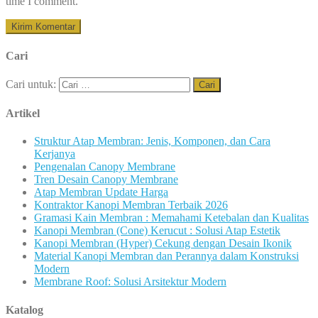
time I comment.
Cari
Cari untuk:
Artikel
Struktur Atap Membran: Jenis, Komponen, dan Cara
Kerjanya
Pengenalan Canopy Membrane
Tren Desain Canopy Membrane
Atap Membran Update Harga
Kontraktor Kanopi Membran Terbaik 2026
Gramasi Kain Membran : Memahami Ketebalan dan Kualitas
Kanopi Membran (Cone) Kerucut : Solusi Atap Estetik
Kanopi Membran (Hyper) Cekung dengan Desain Ikonik
Material Kanopi Membran dan Perannya dalam Konstruksi
Modern
Membrane Roof: Solusi Arsitektur Modern
Katalog