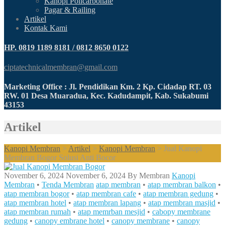
Kanopi Policarbonate
Pagar & Railing
Artikel
Kontak Kami
HP. 0819 1189 8181 / 0812 8650 0122
ciptatechnicalmembran@gmail.com
Marketing Office : Jl. Pendidikan Km. 2 Kp. Cidadap RT. 03
RW. 01 Desa Muaradua, Kec. Kadudampit, Kab. Sukabumi
43153
Artikel
Kanopi Membran
>
Artikel
>
Kanopi Membran
>
Jual Kanopi
Membran Bogor Solusi Anti Bocor
November 6, 2024
November 6, 2024
By
Membran
Kanopi
Membran
•
Tenda Membran
atap membran
•
atap membran balkon
•
atap membran bogor
•
atap membran cafe
•
atap membran gedung
•
atap membran hotel
•
atap membran lapang
•
atap membran masjid
•
atap membran rumah
•
atap memrban mesjid
•
cabopy membrane
gedung
•
canopy embrane hotel
•
canopy membrane
•
canopy