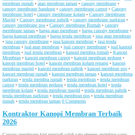
membran rumah
•
atap membran taman
•
canopy membrane
•
canopy membrane bandung
•
canopy membrane carpot
•
Canopy
membrane hotel
•
canopy membrane kolam
•
Canopy membrane
Masjid
•
Canopy membrane pabrik
•
canopy membrane parkiran
•
canopy membrane pos
•
Canopy membrane Rumah
•
canopy
membrane taman
•
harga atap membran
•
harga canopy membrane
•
harga kanopi membran
•
harga tenda membran
•
jasa atap membran
•
jasa canopy membrane
•
jasa kanopi membran
•
jasa tenda
membran
•
jual atap membran
•
jual canopy membrane
•
jual kanopi
membran
•
jual tenda membran
•
kanopi membra rumah
•
Kanopi
Membran
•
kanopi membran carpot
•
kanopi membran gedung
•
kanopi membran hotel
•
kanopi membran kolam renang
•
kanopi
membran masjid
•
kanopi membran pabrik
•
kanopi membran pos
•
kanopi membran rumah
•
kanopi membran taman
•
kanopi membrna
parkiran
•
tenda membra rumah
•
tenda membran
•
tenda membran
carpot
•
tenda membran gedung
•
tenda membran hotel
•
tenda
membran kolam
•
tenda membran masjid
•
tenda membran pabrik
•
tenda membran parkiran
•
tenda membran pos
•
tenda membran
rumah
•
tenda membran taman
0 Comments
Kontraktor Kanopi Membran Terbaik
2026
Canopy membrane kini menjadi salah satu elemen arsitektur yang