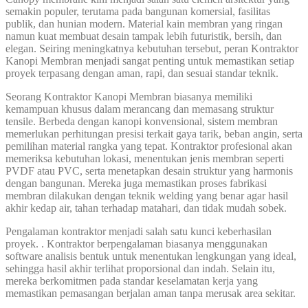
semakin populer, terutama pada bangunan komersial, fasilitas
publik, dan hunian modern. Material kain membran yang ringan
namun kuat membuat desain tampak lebih futuristik, bersih, dan
elegan. Seiring meningkatnya kebutuhan tersebut, peran Kontraktor
Kanopi Membran menjadi sangat penting untuk memastikan setiap
proyek terpasang dengan aman, rapi, dan sesuai standar teknik.
Seorang Kontraktor Kanopi Membran biasanya memiliki
kemampuan khusus dalam merancang dan memasang struktur
tensile. Berbeda dengan kanopi konvensional, sistem membran
memerlukan perhitungan presisi terkait gaya tarik, beban angin, serta
pemilihan material rangka yang tepat. Kontraktor profesional akan
memeriksa kebutuhan lokasi, menentukan jenis membran seperti
PVDF atau PVC, serta menetapkan desain struktur yang harmonis
dengan bangunan. Mereka juga memastikan proses fabrikasi
membran dilakukan dengan teknik welding yang benar agar hasil
akhir kedap air, tahan terhadap matahari, dan tidak mudah sobek.
Pengalaman kontraktor menjadi salah satu kunci keberhasilan
proyek. . Kontraktor berpengalaman biasanya menggunakan
software analisis bentuk untuk menentukan lengkungan yang ideal,
sehingga hasil akhir terlihat proporsional dan indah. Selain itu,
mereka berkomitmen pada standar keselamatan kerja yang
memastikan pemasangan berjalan aman tanpa merusak area sekitar.