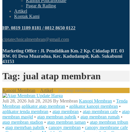
Kanopi Policarbonate
Pagar & Railing
Artikel
Kontak Kami
HP. 0819 1189 8181 / 0812 8650 0122
ciptatechnicalmembran@gmail.com
Marketing Office : Jl. Pendidikan Km. 2 Kp. Cidadap RT. 03
RW. 01 Desa Muaradua, Kec. Kadudampit, Kab. Sukabumi
43153
Tag: jual atap membran
Kanopi Membran
>
Artikel
>
jual atap membran
Juli 28, 2026
Juli 28, 2026
By
Membran
Kanopi Membran
•
Tenda
Membran
aplikator atap membran
•
aplikator kanopi membran
•
aplikator tenda membran
•
atap membran
•
atap membran cafe
•
atap
membran masjid
•
atap membran pabrik
•
atap membran rumah
•
atap membran stadion
•
atap membran taman
•
atap membran tribun
•
atap memrban pabrik
•
canopy membran
•
canopy membrane cafe