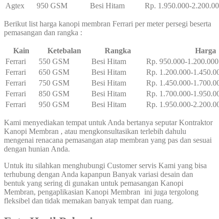
Agtex
950 GSM
Besi Hitam
Rp. 1.950.000-2.200.0
Berikut list harga kanopi membran Ferrari per meter persegi beserta
pemasangan dan rangka :
Kain
Ketebalan
Rangka
Harga
Ferrari
550 GSM
Besi Hitam
Rp. 950.000-1.200.000
Ferrari
650 GSM
Besi Hitam
Rp. 1.200.000-1.450.0
Ferrari
750 GSM
Besi Hitam
Rp. 1.450.000-1.700.0
Ferrari
850 GSM
Besi Hitam
Rp. 1.700.000-1.950.0
Ferrari
950 GSM
Besi Hitam
Rp. 1.950.000-2.200.0
Kami menyediakan tempat untuk Anda bertanya seputar Kontraktor
Kanopi Membran
, atau mengkonsultasikan terlebih dahulu
mengenai renacana pemasangan atap membran yang pas dan sesuai
dengan hunian Anda.
Untuk itu silahkan menghubungi Customer servis Kami yang bisa
terhubung dengan Anda kapanpun Banyak variasi desain dan
bentuk yang sering di gunakan untuk pemasangan Kanopi
Membran, pengaplikasian Kanopi Membran ini juga tergolong
fleksibel dan tidak memakan banyak tempat dan ruang.