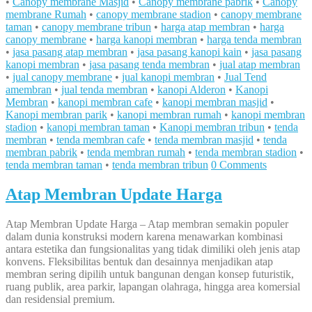
•
Canopy membrane Masjid
•
Canopy membrane pabrik
•
Canopy
membrane Rumah
•
canopy membrane stadion
•
canopy membrane
taman
•
canopy membrane tribun
•
harga atap membran
•
harga
canopy membrane
•
harga kanopi membran
•
harga tenda membran
•
jasa pasang atap membran
•
jasa pasang kanopi kain
•
jasa pasang
kanopi membran
•
jasa pasang tenda membran
•
jual atap membran
•
jual canopy membrane
•
jual kanopi membran
•
Jual Tend
amembran
•
jual tenda membran
•
kanopi Alderon
•
Kanopi
Membran
•
kanopi membran cafe
•
kanopi membran masjid
•
Kanopi membran parik
•
kanopi membran rumah
•
kanopi membran
stadion
•
kanopi membran taman
•
Kanopi membran tribun
•
tenda
membran
•
tenda membran cafe
•
tenda membran masjid
•
tenda
membran pabrik
•
tenda membran rumah
•
tenda membran stadion
•
tenda membran taman
•
tenda membran tribun
0 Comments
Atap Membran Update Harga
Atap Membran Update Harga – Atap membran semakin populer
dalam dunia konstruksi modern karena menawarkan kombinasi
antara estetika dan fungsionalitas yang tidak dimiliki oleh jenis atap
konvens. Fleksibilitas bentuk dan desainnya menjadikan atap
membran sering dipilih untuk bangunan dengan konsep futuristik,
ruang publik, area parkir, lapangan olahraga, hingga area komersial
dan residensial premium.