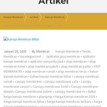
Artikel
Kanopi Membran
>
Artikel
>
Kanopi Membran
>
Kanopi Membran Blitar: Dari Minimalis Hingga Futuristik
Januari 18, 2025
By
Membran
Kanopi Membran
•
Tenda
Membran
•
Uncategorized
aplikator jasa membran
•
aplikator
kanopi membran
•
aplikator penyedia jasa
•
atap membran
•
atap
membran hotel
•
atap membran pabrik
•
atap membran parkir
•
ATAP
MEMBRAN RS
•
atap membran rumah
•
atap membran teras
•
bahan
kanopi membran
•
bahan kanopi membran blitar
•
canopy membran
rumah
•
canopy membrane
•
canopy membrane cafe
•
canopy
membrane carport
•
Canopy membrane hotel
•
Canopy membrane
Masjid
•
Canopy membrane pabrik
•
canopy membrane rs
•
daftar
harga kanopi membran
•
glamping
•
Harga Kanopi membran 2025
•
harga kanopi membran blitar
•
harga kanopi membran terbaru
•
harga
kanopi membran terkini
•
jasa pasang kanopi membran
•
jasa pasang