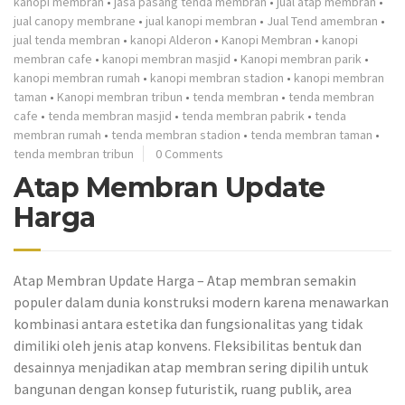
kanopi membran
•
jasa pasang tenda membran
•
jual atap membran
•
jual canopy membrane
•
jual kanopi membran
•
Jual Tend amembran
•
jual tenda membran
•
kanopi Alderon
•
Kanopi Membran
•
kanopi
membran cafe
•
kanopi membran masjid
•
Kanopi membran parik
•
kanopi membran rumah
•
kanopi membran stadion
•
kanopi membran
taman
•
Kanopi membran tribun
•
tenda membran
•
tenda membran
cafe
•
tenda membran masjid
•
tenda membran pabrik
•
tenda
membran rumah
•
tenda membran stadion
•
tenda membran taman
•
tenda membran tribun
0 Comments
Atap Membran Update
Harga
Atap Membran Update Harga – Atap membran semakin
populer dalam dunia konstruksi modern karena menawarkan
kombinasi antara estetika dan fungsionalitas yang tidak
dimiliki oleh jenis atap konvens. Fleksibilitas bentuk dan
desainnya menjadikan atap membran sering dipilih untuk
bangunan dengan konsep futuristik, ruang publik, area