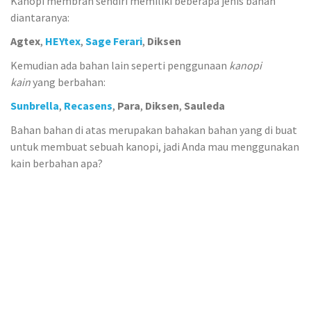
Kanopi membran sendiri memiliki beberapa jenis bahan
diantaranya:
Agtex
,
HEYtex
,
Sage Ferari
,
Diksen
Kemudian ada bahan lain seperti penggunaan
kanopi
kain
yang berbahan:
Sunbrella
,
Recasens
,
Para
,
Diksen
,
Sauleda
Bahan bahan di atas merupakan bahakan bahan yang di buat
untuk membuat sebuah kanopi, jadi Anda mau menggunakan
kain berbahan apa?