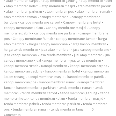
•
atap membran carpot
•
atap membran gedung
•
atap membran hotel
•
atap membran kolam
•
atap membran masjid
•
atap membran pabrik
•
atap membran parkiran
•
atap membran pos
•
atap membran rumah
•
atap membran taman
•
canopy membrane
•
canopy membrane
bandung
•
canopy membrane carpot
•
Canopy membrane hotel
•
canopy membrane kolam
•
Canopy membrane Masjid
•
Canopy
membrane pabrik
•
canopy membrane parkiran
•
canopy membrane
pos
•
Canopy membrane Rumah
•
canopy membrane taman
•
harga
atap membran
•
harga canopy membrane
•
harga kanopi membran
•
harga tenda membran
•
jasa atap membran
•
jasa canopy membrane
•
jasa kanopi membran
•
jasa tenda membran
•
jual atap membran
•
jual
canopy membrane
•
jual kanopi membran
•
jual tenda membran
•
kanopi membra rumah
•
Kanopi Membran
•
kanopi membran carpot
•
kanopi membran gedung
•
kanopi membran hotel
•
kanopi membran
kolam renang
•
kanopi membran masjid
•
kanopi membran pabrik
•
kanopi membran pos
•
kanopi membran rumah
•
kanopi membran
taman
•
kanopi membrna parkiran
•
tenda membra rumah
•
tenda
membran
•
tenda membran carpot
•
tenda membran gedung
•
tenda
membran hotel
•
tenda membran kolam
•
tenda membran masjid
•
tenda membran pabrik
•
tenda membran parkiran
•
tenda membran
pos
•
tenda membran rumah
•
tenda membran taman
0
Comments