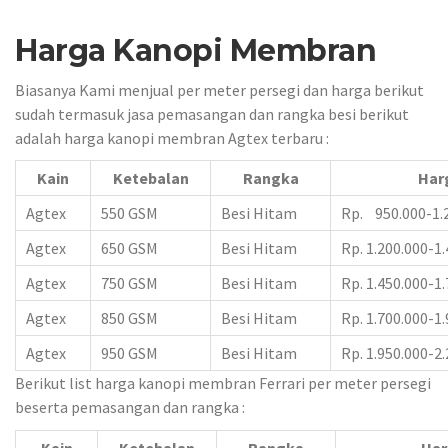
Harga Kanopi Membran
Biasanya Kami menjual per meter persegi dan harga berikut
sudah termasuk jasa pemasangan dan rangka besi berikut
adalah harga kanopi membran Agtex terbaru :
Kain
Ketebalan
Rangka
Har
Agtex
550 GSM
Besi Hitam
Rp. 950.000-1.
Agtex
650 GSM
Besi Hitam
Rp. 1.200.000-1
Agtex
750 GSM
Besi Hitam
Rp. 1.450.000-1
Agtex
850 GSM
Besi Hitam
Rp. 1.700.000-1
Agtex
950 GSM
Besi Hitam
Rp. 1.950.000-2
Berikut list harga kanopi membran Ferrari per meter persegi
beserta pemasangan dan rangka :
Kain
Ketebalan
Rangka
Har