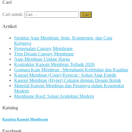
Cari
Cari untuk:
Artikel
Struktur Atap Membran: Jenis, Komponen, dan Cara
Kerjanya
Pengenalan Canopy Membrane
Tren Desain Canopy Membrane
Atap Membran Update Harga
Kontraktor Kanopi Membran Terbaik 2026
Gramasi Kain Membran : Memahami Ketebalan dan Kualitas
Kanopi Membran (Cone) Kerucut : Solusi Atap Estetik
Kanopi Membran (Hyper) Cekung dengan Desain Ikonik
Material Kanopi Membran dan Perannya dalam Konstruksi
Modern
Membrane Roof: Solusi Arsitektur Modern
Katalog
Katalog Kanopi Membrane
Facebook