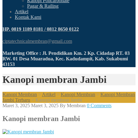
Kanopi Policarbonate
Pagar & Railing
Artikel
Kontak Kami
HP. 0819 1189 8181 / 0812 8650 0122
ciptatechnicalmembran@gmail.com
Marketing Office : Jl. Pendidikan Km. 2 Kp. Cidadap RT. 03
RW. 01 Desa Muaradua, Kec. Kadudampit, Kab. Sukabumi
43153
Kanopi membran Jambi
Kanopi Membran
>
Artikel
>
Kanopi Membran
>
Kanopi Membran
Jambi Terbaru
>
Kanopi membran Jambi
Maret 3, 2025
Maret 3, 2025
By
Membran
0 Comments
Kanopi membran Jambi