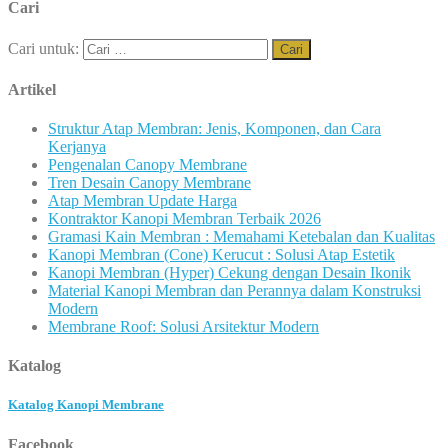
Cari
Cari untuk:
Artikel
Struktur Atap Membran: Jenis, Komponen, dan Cara
Kerjanya
Pengenalan Canopy Membrane
Tren Desain Canopy Membrane
Atap Membran Update Harga
Kontraktor Kanopi Membran Terbaik 2026
Gramasi Kain Membran : Memahami Ketebalan dan Kualitas
Kanopi Membran (Cone) Kerucut : Solusi Atap Estetik
Kanopi Membran (Hyper) Cekung dengan Desain Ikonik
Material Kanopi Membran dan Perannya dalam Konstruksi
Modern
Membrane Roof: Solusi Arsitektur Modern
Katalog
Katalog Kanopi Membrane
Facebook