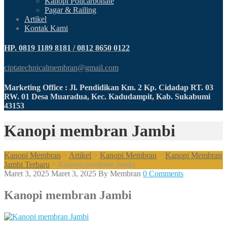
Kanopi Policarbonate
Pagar & Railing
Artikel
Kontak Kami
HP. 0819 1189 8181 / 0812 8650 0122
ciptatechnicalmembran@gmail.com
Marketing Office : Jl. Pendidikan Km. 2 Kp. Cidadap RT. 03
RW. 01 Desa Muaradua, Kec. Kadudampit, Kab. Sukabumi
43153
Kanopi membran Jambi
Kanopi Membran
>
Artikel
>
Kanopi Membran
>
Kanopi Membran
Jambi Terbaru
>
Kanopi membran Jambi
Maret 3, 2025
Maret 3, 2025
By
Membran
0 Comments
Kanopi membran Jambi