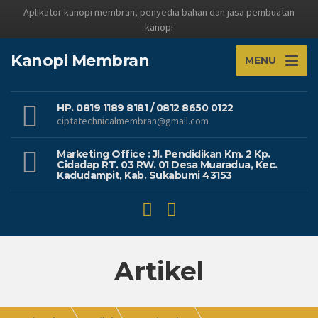
Aplikator kanopi membran, penyedia bahan dan jasa pembuatan
kanopi
Kanopi Membran
MENU
HP. 0819 1189 8181 / 0812 8650 0122
ciptatechnicalmembran@gmail.com
Marketing Office : Jl. Pendidikan Km. 2 Kp.
Cidadap RT. 03 RW. 01 Desa Muaradua, Kec.
Kadudampit, Kab. Sukabumi 43153
Artikel