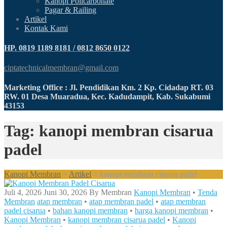
Kanopi Policarbonate
Pagar & Railing
Artikel
Kontak Kami
HP. 0819 1189 8181 / 0812 8650 0122
ciptatechnicalmembran@gmail.com
Marketing Office : Jl. Pendidikan Km. 2 Kp. Cidadap RT. 03
RW. 01 Desa Muaradua, Kec. Kadudampit, Kab. Sukabumi
43153
Tag: kanopi membran cisarua
padel
Kanopi Membran
>
Artikel
>
kanopi membran cisarua padel
Juli 4, 2026
Juni 30, 2026
By
Membran
Kanopi Membran
•
Tenda
Membran
atap membran
•
atap membran padel
•
atap membran
padel cisarua
•
bahan kanopi membran
•
harga kanopi membran
•
Kanopi Membran
•
kanopi membran cisarua padel
•
Kanopi