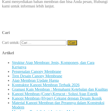
Kami menyediakan bahan membran dan bisa Anda pesan, Hubungi
kami untuk informasi lebih lanjut.
Cari
Cari untuk:
Artikel
Struktur Atap Membran: Jenis, Komponen, dan Cara
Kerjanya
Pengenalan Canopy Membrane
Tren Desain Canopy Membrane
Atap Membran Update Harga
Kontraktor Kanopi Membran Terbaik 2026
Gramasi Kain Membran : Memahami Ketebalan dan Kualitas
Kanopi Membran (Cone) Kerucut : Solusi Atap Estetik
Kanopi Membran (Hyper) Cekung dengan Desain Ikonik
Material Kanopi Membran dan Perannya dalam Konstruksi
Modern