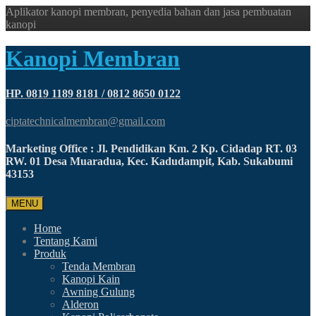
Aplikator kanopi membran, penyedia bahan dan jasa pembuatan
kanopi
Kanopi Membran
HP. 0819 1189 8181 / 0812 8650 0122
ciptatechnicalmembran@gmail.com
Marketing Office : Jl. Pendidikan Km. 2 Kp. Cidadap RT. 03
RW. 01 Desa Muaradua, Kec. Kadudampit, Kab. Sukabumi
43153
MENU
Home
Tentang Kami
Produk
Tenda Membran
Kanopi Kain
Awning Gulung
Alderon