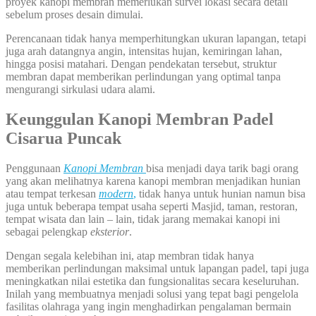
proyek kanopi membran memerlukan survei lokasi secara detail
sebelum proses desain dimulai.
Perencanaan tidak hanya memperhitungkan ukuran lapangan, tetapi
juga arah datangnya angin, intensitas hujan, kemiringan lahan,
hingga posisi matahari. Dengan pendekatan tersebut, struktur
membran dapat memberikan perlindungan yang optimal tanpa
mengurangi sirkulasi udara alami.
Keunggulan Kanopi Membran Padel
Cisarua Puncak
Penggunaan
Kanopi Membran
bisa menjadi daya tarik bagi orang
yang akan melihatnya karena kanopi membran menjadikan hunian
atau tempat terkesan
modern
,
tidak hanya untuk hunian namun bisa
juga untuk beberapa tempat usaha seperti Masjid, taman, restoran,
tempat wisata dan lain – lain, tidak jarang memakai kanopi ini
sebagai pelengkap
eksterior
.
Dengan segala kelebihan ini, atap membran tidak hanya
memberikan perlindungan maksimal untuk lapangan padel, tapi juga
meningkatkan nilai estetika dan fungsionalitas secara keseluruhan.
Inilah yang membuatnya menjadi solusi yang tepat bagi pengelola
fasilitas olahraga yang ingin menghadirkan pengalaman bermain