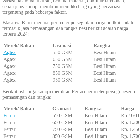
variasi dalam hal ukuran, bentuk, material, dan fitur tambahan,
setiap jenis kanopi membran memiliki harga yang bervariasi
tergantung pada beberapa faktor.
Biasanya Kami menjual per meter persegi dan harga berikut sudah
termasuk jasa pemasangan dan rangka besi berikut adalah harga
terbaru 2024:
Merek/ Bahan
Gramasi
Rangka
Agtex
550 GSM
Besi Hitam
Agtex
650 GSM
Besi Hitam
Agtex
750 GSM
Besi Hitam
Agtex
850 GSM
Besi Hitam
Agtex
950 GSM
Besi Hitam
Berikut list harga kanopi membran Ferrari per meter persegi beserta
pemasangan dan rangka:
Merek/ Bahan
Gramasi
Rangka
Harga
Ferrari
550 GSM
Besi Hitam
Rp. 950.
Ferrari
650 GSM
Besi Hitam
Rp. 1.20
Ferrari
750 GSM
Besi Hitam
Rp. 1.45
Ferrari
850 GSM
Besi Hitam
Rp. 1.70