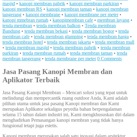
masjid
•
kanopi membran pabrik
•
kanopi membran parkiran
•
kanopi membran RS
•
kanopi membran taman
•
kanopi membran
tangerang
•
kanopi membrane
•
kanopi membrane per meter
•
kanopi mmebran rumah
•
kanopimembran cafe
•
membran layang
•
tenda membran
•
tenda membran balkon
•
Tenda membran
Bandung
•
tenda membran bekasi
•
tenda membran bogor
•
tenda
membran cafe
•
tenda membran glamping
•
tenda membran harga
•
tenda membran hotel
•
tenda membran jakarta
•
tenda membran mall
•
tenda membran masjid
•
tenda membran pabrik
•
tenda membran
parkiran
•
tenda membran rumah
•
tenda membran taman
•
tenda
membran tangerang
•
tenda membrane per meter
0 Comments
Jasa Pasang Kanopi Membran dan
Aplikator Terbaik
Jasa Pasang Kanopi Membran – Mencari solusi yang tepat untuk
melindungi dan mempercantik ruang outdoor Anda, Kami adalah
pilihan utama untuk jasa pasang Kanopi membran dan Kami
merupakan Aplikator sekaligus peyedia bahan berpengalaman
selama 15 tahun dalam industri ini, Kami mengkhususkan diri dalam
menghadirkan Pemasangan kanopi membran yang tidak hanya
fungsional tetapi juga estetis.
Kanopi membran merupakan salah satu inovasi dalam arsitektur