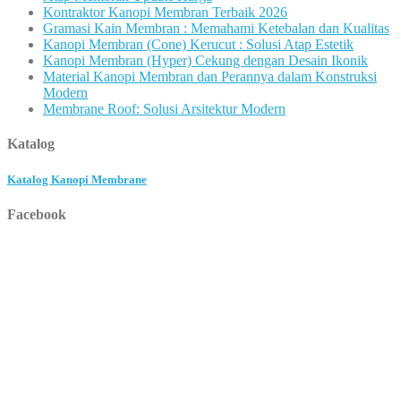
Kontraktor Kanopi Membran Terbaik 2026
Gramasi Kain Membran : Memahami Ketebalan dan Kualitas
Kanopi Membran (Cone) Kerucut : Solusi Atap Estetik
Kanopi Membran (Hyper) Cekung dengan Desain Ikonik
Material Kanopi Membran dan Perannya dalam Konstruksi
Modern
Membrane Roof: Solusi Arsitektur Modern
Katalog
Katalog Kanopi Membrane
Facebook