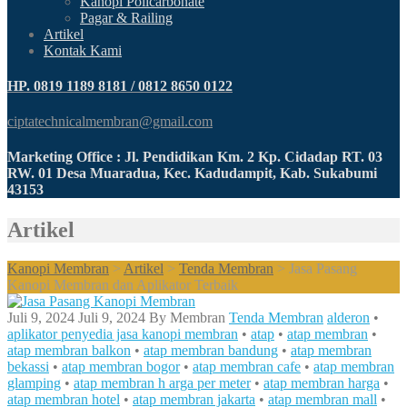
Kanopi Policarbonate
Pagar & Railing
Artikel
Kontak Kami
HP. 0819 1189 8181 / 0812 8650 0122
ciptatechnicalmembran@gmail.com
Marketing Office : Jl. Pendidikan Km. 2 Kp. Cidadap RT. 03
RW. 01 Desa Muaradua, Kec. Kadudampit, Kab. Sukabumi
43153
Artikel
Kanopi Membran
>
Artikel
>
Tenda Membran
>
Jasa Pasang
Kanopi Membran dan Aplikator Terbaik
Juli 9, 2024
Juli 9, 2024
By
Membran
Tenda Membran
alderon
•
aplikator penyedia jasa kanopi membran
•
atap
•
atap membran
•
atap membran balkon
•
atap membran bandung
•
atap membran
bekassi
•
atap membran bogor
•
atap membran cafe
•
atap membran
glamping
•
atap membran h arga per meter
•
atap membran harga
•
atap membran hotel
•
atap membran jakarta
•
atap membran mall
•