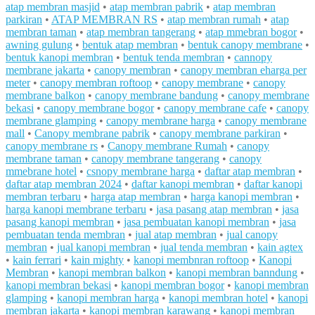
atap membran masjid
•
atap membran pabrik
•
atap membran
parkiran
•
ATAP MEMBRAN RS
•
atap membran rumah
•
atap
membran taman
•
atap membran tangerang
•
atap mmebran bogor
•
awning gulung
•
bentuk atap membran
•
bentuk canopy membrane
•
bentuk kanopi membran
•
bentuk tenda membran
•
cannopy
membrane jakarta
•
canopy membran
•
canopy membran eharga per
meter
•
canopy membran roftoop
•
canopy membrane
•
canopy
membrane balkon
•
canopy membrane bandung
•
canopy membrane
bekasi
•
canopy membrane bogor
•
canopy membrane cafe
•
canopy
membrane glamping
•
canopy membrane harga
•
canopy membrane
mall
•
Canopy membrane pabrik
•
canopy membrane parkiran
•
canopy membrane rs
•
Canopy membrane Rumah
•
canopy
membrane taman
•
canopy membrane tangerang
•
canopy
mmebrane hotel
•
csnopy membrane harga
•
daftar atap membran
•
daftar atap membran 2024
•
daftar kanopi membran
•
daftar kanopi
membran terbaru
•
harga atap membran
•
harga kanopi membran
•
harga kanopi membrane terbaru
•
jasa pasang atap membran
•
jasa
pasang kanopi membran
•
jasa pembuatan kanopi membran
•
jasa
pembuatan tenda membran
•
jual atap membran
•
jual canopy
membran
•
jual kanopi membran
•
jual tenda membran
•
kain agtex
•
kain ferrari
•
kain mighty
•
kanopi membnran roftoop
•
Kanopi
Membran
•
kanopi membran balkon
•
kanopi membran banndung
•
kanopi membran bekasi
•
kanopi membran bogor
•
kanopi membran
glamping
•
kanopi membran harga
•
kanopi membran hotel
•
kanopi
membran jakarta
•
kanopi membran karawang
•
kanopi membran