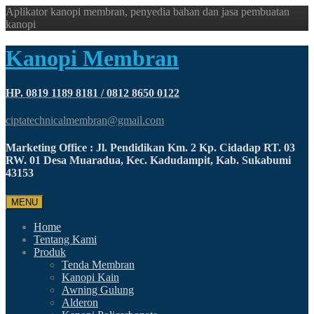
Aplikator kanopi membran, penyedia bahan dan jasa pembuatan
kanopi
Kanopi Membran
HP. 0819 1189 8181 / 0812 8650 0122
ciptatechnicalmembran@gmail.com
Marketing Office : Jl. Pendidikan Km. 2 Kp. Cidadap RT. 03
RW. 01 Desa Muaradua, Kec. Kadudampit, Kab. Sukabumi
43153
MENU
Home
Tentang Kami
Produk
Tenda Membran
Kanopi Kain
Awning Gulung
Alderon