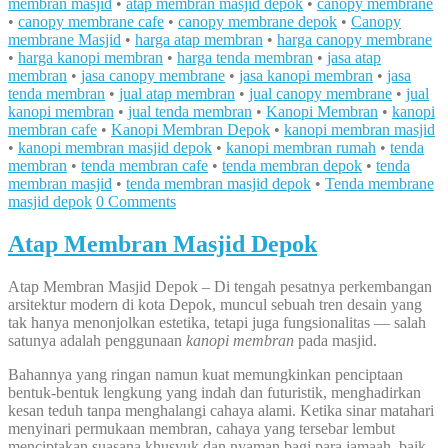
membran masjid
•
atap membran masjid depok
•
canopy membrane
•
canopy membrane cafe
•
canopy membrane depok
•
Canopy
membrane Masjid
•
harga atap membran
•
harga canopy membrane
•
harga kanopi membran
•
harga tenda membran
•
jasa atap
membran
•
jasa canopy membrane
•
jasa kanopi membran
•
jasa
tenda membran
•
jual atap membran
•
jual canopy membrane
•
jual
kanopi membran
•
jual tenda membran
•
Kanopi Membran
•
kanopi
membran cafe
•
Kanopi Membran Depok
•
kanopi membran masjid
•
kanopi membran masjid depok
•
kanopi membran rumah
•
tenda
membran
•
tenda membran cafe
•
tenda membran depok
•
tenda
membran masjid
•
tenda membran masjid depok
•
Tenda membrane
masjid depok
0 Comments
Atap Membran Masjid Depok
Atap Membran Masjid Depok – Di tengah pesatnya perkembangan
arsitektur modern di kota Depok, muncul sebuah tren desain yang
tak hanya menonjolkan estetika, tetapi juga fungsionalitas — salah
satunya adalah penggunaan
kanopi membran
pada masjid.
Bahannya yang ringan namun kuat memungkinkan penciptaan
bentuk-bentuk lengkung yang indah dan futuristik, menghadirkan
kesan teduh tanpa menghalangi cahaya alami. Ketika sinar matahari
menyinari permukaan membran, cahaya yang tersebar lembut
menciptakan suasana khusyuk dan nyaman bagi para jamaah, baik