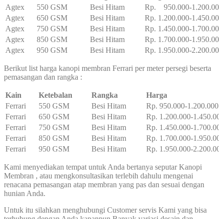
Agtex
550 GSM
Besi Hitam
Rp. 950.000-1.200.0
Agtex
650 GSM
Besi Hitam
Rp. 1.200.000-1.450.0
Agtex
750 GSM
Besi Hitam
Rp. 1.450.000-1.700.0
Agtex
850 GSM
Besi Hitam
Rp. 1.700.000-1.950.0
Agtex
950 GSM
Besi Hitam
Rp. 1.950.000-2.200.0
Berikut list harga kanopi membran Ferrari per meter persegi beserta
pemasangan dan rangka :
Kain
Ketebalan
Rangka
Harga
Ferrari
550 GSM
Besi Hitam
Rp. 950.000-1.200.000
Ferrari
650 GSM
Besi Hitam
Rp. 1.200.000-1.450.0
Ferrari
750 GSM
Besi Hitam
Rp. 1.450.000-1.700.0
Ferrari
850 GSM
Besi Hitam
Rp. 1.700.000-1.950.0
Ferrari
950 GSM
Besi Hitam
Rp. 1.950.000-2.200.0
Kami menyediakan tempat untuk Anda bertanya seputar Kanopi
Membran , atau mengkonsultasikan terlebih dahulu mengenai
renacana pemasangan atap membran yang pas dan sesuai dengan
hunian Anda.
Untuk itu silahkan menghubungi Customer servis Kami yang bisa
terhubung dengan Anda kapanpun Banyak variasi desain dan