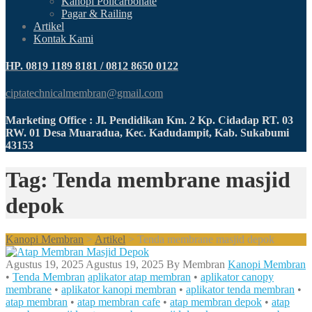
Kanopi Policarbonate
Pagar & Railing
Artikel
Kontak Kami
HP. 0819 1189 8181 / 0812 8650 0122
ciptatechnicalmembran@gmail.com
Marketing Office : Jl. Pendidikan Km. 2 Kp. Cidadap RT. 03
RW. 01 Desa Muaradua, Kec. Kadudampit, Kab. Sukabumi
43153
Tag: Tenda membrane masjid
depok
Kanopi Membran
>
Artikel
>
Tenda membrane masjid depok
Agustus 19, 2025
Agustus 19, 2025
By
Membran
Kanopi Membran
•
Tenda Membran
aplikator atap membran
•
aplikator canopy
membrane
•
aplikator kanopi membran
•
aplikator tenda membran
•
atap membran
•
atap membran cafe
•
atap membran depok
•
atap