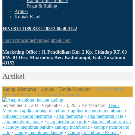
Kanopi Policarbonate
Pagar & Railing
Artikel
Kontak Kami
HP. 0819 1189 8181 / 0812 8650 0122
ciptatechnicalmembran@gmail.com
Marketing Office : Jl. Pendidikan Km. 2 Kp. Cidadap RT. 03
RW. 01 Desa Muaradua, Kec. Kadudampit, Kab. Sukabumi
43153
Artikel
Kanopi Membran
>
Artikel
>
Tenda Membran
>
Atap Membran
Kelapa Gading : Jasa Pasang Profesional
September 23, 2025
September 23, 2025
By
Membran
Tenda
Membran
aplikator atap membran
•
aplikator canopy membrane
•
aplikator kanopi membran
•
atap membran
•
atap membran cafe
•
atap membran lapang
•
atap membran parkir
•
atap membran rumah
•
canopy membran parkir
•
canopy membrane
•
canopy membrane
cafe
•
canopy membrane lapang
•
Canopy membrane Rumah
•