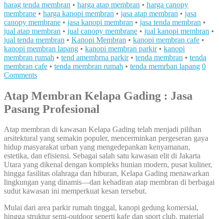
harag tenda membran
•
harga atap membran
•
harga canopy
membrane
•
harga kanopi membran
•
jasa atap membran
•
jasa
canopy membrane
•
jasa kanopi membran
•
jasa tenda membran
•
jual atap membran
•
jual canopy membrane
•
jual kanopi membran
•
jual tenda membran
•
Kanopi Membran
•
kanopi membran cafe
•
kanopi membran lapang
•
kanopi membran parkir
•
kanopi
membran rumah
•
tend amembrna parkir
•
tenda membran
•
tenda
membran cafe
•
tenda membran rumah
•
tenda memrban lapang
0
Comments
Atap Membran Kelapa Gading : Jasa
Pasang Profesional
Atap membran di kawasan Kelapa Gading telah menjadi pilihan
arsitektural yang semakin populer, mencerminkan pergeseran gaya
hidup masyarakat urban yang mengedepankan kenyamanan,
estetika, dan efisiensi. Sebagai salah satu kawasan elit di Jakarta
Utara yang dikenal dengan kompleks hunian modern, pusat kuliner,
hingga fasilitas olahraga dan hiburan, Kelapa Gading menawarkan
lingkungan yang dinamis—dan kehadiran atap membran di berbagai
sudut kawasan ini memperkuat kesan tersebut.
Mulai dari area parkir rumah tinggal, kanopi gedung komersial,
hingga struktur semi-outdoor seperti kafe dan sport club, material