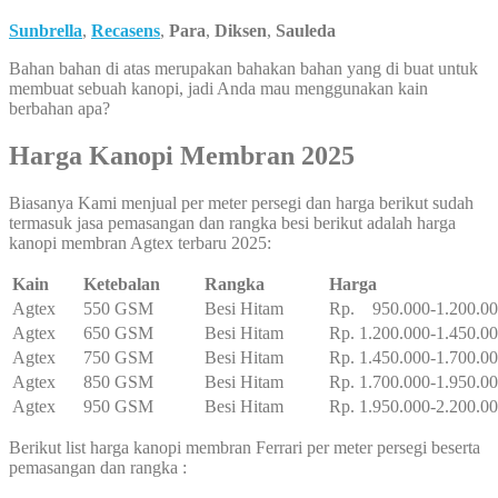
Sunbrella
,
Recasens
,
Para
,
Diksen
,
Sauleda
Bahan bahan di atas merupakan bahakan bahan yang di buat untuk
membuat sebuah kanopi, jadi Anda mau menggunakan kain
berbahan apa?
Harga Kanopi Membran 2025
Biasanya Kami menjual per meter persegi dan harga berikut sudah
termasuk jasa pemasangan dan rangka besi berikut adalah harga
kanopi membran Agtex terbaru 2025:
Kain
Ketebalan
Rangka
Harga
Agtex
550 GSM
Besi Hitam
Rp. 950.000-1.200.0
Agtex
650 GSM
Besi Hitam
Rp. 1.200.000-1.450.0
Agtex
750 GSM
Besi Hitam
Rp. 1.450.000-1.700.0
Agtex
850 GSM
Besi Hitam
Rp. 1.700.000-1.950.0
Agtex
950 GSM
Besi Hitam
Rp. 1.950.000-2.200.0
Berikut list harga kanopi membran Ferrari per meter persegi beserta
pemasangan dan rangka :