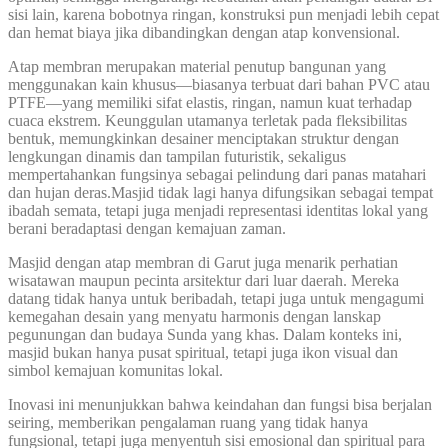
sisi lain, karena bobotnya ringan, konstruksi pun menjadi lebih cepat
dan hemat biaya jika dibandingkan dengan atap konvensional.
Atap membran merupakan material penutup bangunan yang
menggunakan kain khusus—biasanya terbuat dari bahan PVC atau
PTFE—yang memiliki sifat elastis, ringan, namun kuat terhadap
cuaca ekstrem. Keunggulan utamanya terletak pada fleksibilitas
bentuk, memungkinkan desainer menciptakan struktur dengan
lengkungan dinamis dan tampilan futuristik, sekaligus
mempertahankan fungsinya sebagai pelindung dari panas matahari
dan hujan deras.Masjid tidak lagi hanya difungsikan sebagai tempat
ibadah semata, tetapi juga menjadi representasi identitas lokal yang
berani beradaptasi dengan kemajuan zaman.
Masjid dengan atap membran di Garut juga menarik perhatian
wisatawan maupun pecinta arsitektur dari luar daerah. Mereka
datang tidak hanya untuk beribadah, tetapi juga untuk mengagumi
kemegahan desain yang menyatu harmonis dengan lanskap
pegunungan dan budaya Sunda yang khas. Dalam konteks ini,
masjid bukan hanya pusat spiritual, tetapi juga ikon visual dan
simbol kemajuan komunitas lokal.
Inovasi ini menunjukkan bahwa keindahan dan fungsi bisa berjalan
seiring, memberikan pengalaman ruang yang tidak hanya
fungsional, tetapi juga menyentuh sisi emosional dan spiritual para