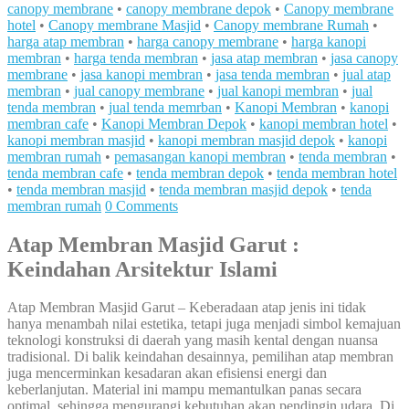
canopy membrane
•
canopy membrane depok
•
Canopy membrane
hotel
•
Canopy membrane Masjid
•
Canopy membrane Rumah
•
harga atap membran
•
harga canopy membrane
•
harga kanopi
membran
•
harga tenda membran
•
jasa atap membran
•
jasa canopy
membrane
•
jasa kanopi membran
•
jasa tenda membran
•
jual atap
membran
•
jual canopy membrane
•
jual kanopi membran
•
jual
tenda membran
•
jual tenda memrban
•
Kanopi Membran
•
kanopi
membran cafe
•
Kanopi Membran Depok
•
kanopi membran hotel
•
kanopi membran masjid
•
kanopi membran masjid depok
•
kanopi
membran rumah
•
pemasangan kanopi membran
•
tenda membran
•
tenda membran cafe
•
tenda membran depok
•
tenda membran hotel
•
tenda membran masjid
•
tenda membran masjid depok
•
tenda
membran rumah
0 Comments
Atap Membran Masjid Garut :
Keindahan Arsitektur Islami
Atap Membran Masjid Garut – Keberadaan atap jenis ini tidak
hanya menambah nilai estetika, tetapi juga menjadi simbol kemajuan
teknologi konstruksi di daerah yang masih kental dengan nuansa
tradisional. Di balik keindahan desainnya, pemilihan atap membran
juga mencerminkan kesadaran akan efisiensi energi dan
keberlanjutan. Material ini mampu memantulkan panas secara
optimal, sehingga mengurangi kebutuhan akan pendingin udara. Di