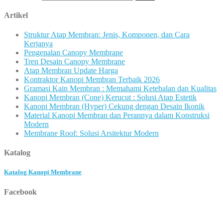
Artikel
Struktur Atap Membran: Jenis, Komponen, dan Cara
Kerjanya
Pengenalan Canopy Membrane
Tren Desain Canopy Membrane
Atap Membran Update Harga
Kontraktor Kanopi Membran Terbaik 2026
Gramasi Kain Membran : Memahami Ketebalan dan Kualitas
Kanopi Membran (Cone) Kerucut : Solusi Atap Estetik
Kanopi Membran (Hyper) Cekung dengan Desain Ikonik
Material Kanopi Membran dan Perannya dalam Konstruksi
Modern
Membrane Roof: Solusi Arsitektur Modern
Katalog
Katalog Kanopi Membrane
Facebook