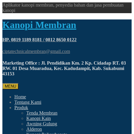
Aplikator kanopi membran, penyedia bahan dan jasa pembuatan
kanopi
Kanopi Membran
HP. 0819 1189 8181 / 0812 8650 0122
ciptatechnicalmembran@gmail.com
Marketing Office : Jl. Pendidikan Km. 2 Kp. Cidadap RT. 03
RW. 01 Desa Muaradua, Kec. Kadudampit, Kab. Sukabumi
43153
MENU
Home
Tentang Kami
Produk
Tenda Membran
Kanopi Kain
Awning Gulung
Alderon