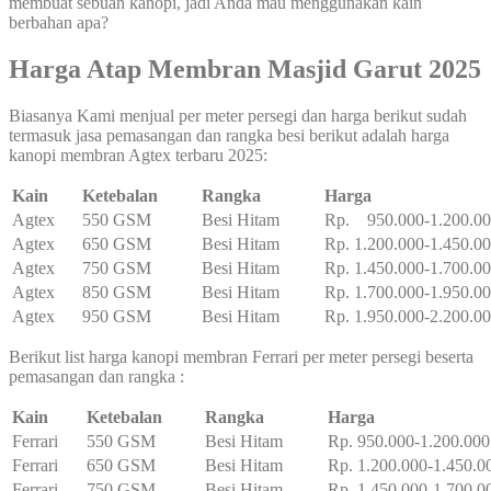
membuat sebuah kanopi, jadi Anda mau menggunakan kain
berbahan apa?
Harga Atap Membran Masjid Garut 2025
Biasanya Kami menjual per meter persegi dan harga berikut sudah
termasuk jasa pemasangan dan rangka besi berikut adalah harga
kanopi membran Agtex terbaru 2025:
Kain
Ketebalan
Rangka
Harga
Agtex
550 GSM
Besi Hitam
Rp. 950.000-1.200.0
Agtex
650 GSM
Besi Hitam
Rp. 1.200.000-1.450.0
Agtex
750 GSM
Besi Hitam
Rp. 1.450.000-1.700.0
Agtex
850 GSM
Besi Hitam
Rp. 1.700.000-1.950.0
Agtex
950 GSM
Besi Hitam
Rp. 1.950.000-2.200.0
Berikut list harga kanopi membran Ferrari per meter persegi beserta
pemasangan dan rangka :
Kain
Ketebalan
Rangka
Harga
Ferrari
550 GSM
Besi Hitam
Rp. 950.000-1.200.000
Ferrari
650 GSM
Besi Hitam
Rp. 1.200.000-1.450.0
Ferrari
750 GSM
Besi Hitam
Rp. 1.450.000-1.700.0