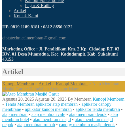
Kanopi Policarbonate
Pagar & Railing
Artikel
Kontak Kami
HP. 0819 1189 8181 / 0812 8650 0122
ciptatechnicalmembran@gmail.com
Marketing Office : Jl. Pendidikan Km. 2 Kp. Cidadap RT. 03
RW. 01 Desa Muaradua, Kec. Kadudampit, Kab. Sukabumi
43153
Artikel
Kanopi Membran
>
Artikel
>
Kanopi Membran
>
Atap Membran
Masjid Garut : Keindahan Arsitektur Islami
Agustus 20, 2025
Agustus 20, 2025
By
Membran
Kanopi Membran
•
Tenda Membran
aplikator atap membran
•
aplikator canopy
membrane
•
aplikator kanopi membran
•
aplikator tenda membran
•
atap membran
•
atap membran cafe
•
atap membran depok
•
atap
membran hotel
•
atap membran masjid
•
atap membran masjid
depok
•
atap membran rumah
•
canopy membran masjid depok
•