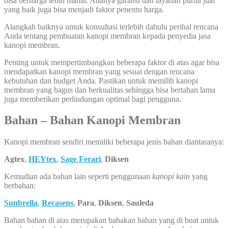
bisa berharga lebih mahal. Adanya garansi dan layanan purna jual
yang baik juga bisa menjadi faktor penentu harga.
Alangkah baiknya untuk konsultasi terlebih dahulu perihal rencana
Anda tentang pembuatan kanopi membran kepada penyedia jasa
kanopi membran.
Penting untuk mempertimbangkan beberapa faktor di atas agar bisa
mendapatkan kanopi membran yang sesuai dengan rencana
kebutuhan dan budget Anda. Pastikan untuk memilih kanopi
membran yang bagus dan berkualitas sehingga bisa bertahan lama
juga memberikan perlindungan optimal bagi pengguna.
Bahan – Bahan Kanopi Membran
Kanopi membran sendiri memiliki beberapa jenis bahan diantaranya:
Agtex
,
HEYtex
,
Sage Ferari
,
Diksen
Kemudian ada bahan lain seperti penggunaan
kanopi kain
yang
berbahan:
Sunbrella
,
Recasens
,
Para
,
Diksen
,
Sauleda
Bahan bahan di atas merupakan bahakan bahan yang di buat untuk