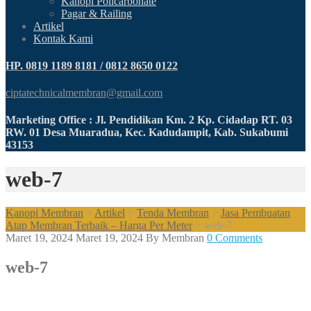
Kanopi Policarbonate
Pagar & Railing
Artikel
Kontak Kami
HP. 0819 1189 8181 / 0812 8650 0122
ciptatechnicalmembran@gmail.com
Marketing Office : Jl. Pendidikan Km. 2 Kp. Cidadap RT. 03
RW. 01 Desa Muaradua, Kec. Kadudampit, Kab. Sukabumi
43153
web-7
Kanopi Membran
>
Artikel
>
Tenda Membran
>
Jasa Pembuatan
Atap Membran Terbaik – Harga Per Meter
>
web-7
Maret 19, 2024
Maret 19, 2024
By
Membran
0 Comments
web-7