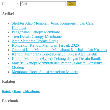
Cari untuk:
Artikel
Struktur Atap Membran: Jenis, Komponen, dan Cara
Kerjanya
Pengenalan Canopy Membrane
Tren Desain Canopy Membrane
Atap Membran Update Harga
Kontraktor Kanopi Membran Terbaik 2026
Gramasi Kain Membran : Memahami Ketebalan dan Kualitas
Kanopi Membran (Cone) Kerucut : Solusi Atap Estetik
Kanopi Membran (Hyper) Cekung dengan Desain Ikonik
Material Kanopi Membran dan Perannya dalam Konstruksi
Modern
Membrane Roof: Solusi Arsitektur Modern
Katalog
Katalog Kanopi Membrane
Facebook