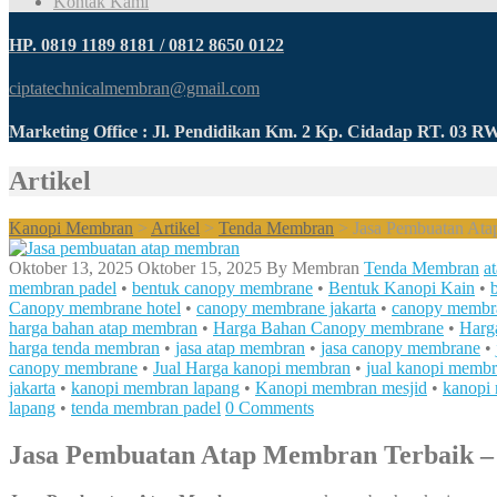
Kontak Kami
HP. 0819 1189 8181 / 0812 8650 0122
ciptatechnicalmembran@gmail.com
Marketing Office : Jl. Pendidikan Km. 2 Kp. Cidadap RT. 03 
Artikel
Kanopi Membran
>
Artikel
>
Tenda Membran
>
Jasa Pembuatan Ata
Oktober 13, 2025
Oktober 15, 2025
By
Membran
Tenda Membran
a
membran padel
•
bentuk canopy membrane
•
Bentuk Kanopi Kain
•
Canopy membrane hotel
•
canopy membrane jakarta
•
canopy membr
harga bahan atap membran
•
Harga Bahan Canopy membrane
•
Harg
harga tenda membran
•
jasa atap membran
•
jasa canopy membrane
•
canopy membrane
•
Jual Harga kanopi membran
•
jual kanopi memb
jakarta
•
kanopi membran lapang
•
Kanopi membran mesjid
•
kanopi
lapang
•
tenda membran padel
0 Comments
Jasa Pembuatan Atap Membran Terbaik –