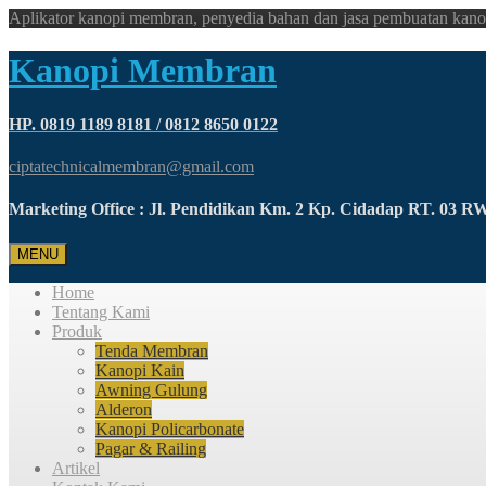
Aplikator kanopi membran, penyedia bahan dan jasa pembuatan kano
Kanopi Membran
HP. 0819 1189 8181 / 0812 8650 0122
ciptatechnicalmembran@gmail.com
Marketing Office : Jl. Pendidikan Km. 2 Kp. Cidadap RT. 03 
MENU
Home
Tentang Kami
Produk
Tenda Membran
Kanopi Kain
Awning Gulung
Alderon
Kanopi Policarbonate
Pagar & Railing
Artikel