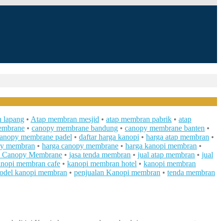
 lapang
•
Atap membran mesjid
•
atap membran pabrik
•
atap
embrane
•
canopy membrane bandung
•
canopy membrane banten
•
anopy membrane padel
•
daftar harga kanopi
•
harga atap membran
•
py membran
•
harga canopy membrane
•
harga kanopi membran
•
n Canopy Membrane
•
jasa tenda membran
•
jual atap membran
•
jual
anopi membran cafe
•
kanopi membran hotel
•
kanopi membran
odel kanopi membran
•
penjualan Kanopi membran
•
tenda membran