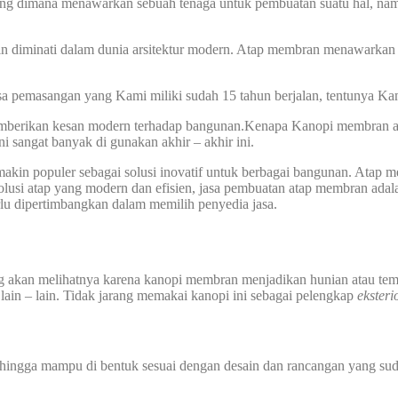
ng dimana menawarkan sebuah tenaga untuk pembuatan suatu hal, nam
n diminati dalam dunia arsitektur modern. Atap membran menawarkan 
asa pemasangan yang Kami miliki sudah 15 tahun berjalan, tentunya Ka
emberikan kesan modern terhadap bangunan.Kenapa Kanopi membran akhi
sangat banyak di gunakan akhir – akhir ini.
akin populer sebagai solusi inovatif untuk berbagai bangunan. Atap me
usi atap yang modern dan efisien, jasa pembuatan atap membran adalah
lu dipertimbangkan dalam memilih penyedia jasa.
ng akan melihatnya karena kanopi membran menjadikan hunian atau tem
n lain – lain. Tidak jarang memakai kanopi ini sebagai pelengkap
eksteri
sehingga mampu di bentuk sesuai dengan desain dan rancangan yang sud