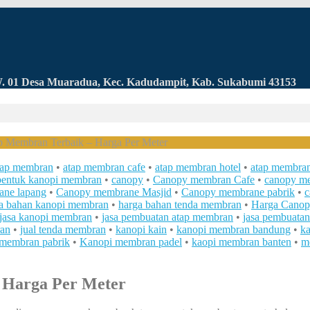
RW. 01 Desa Muaradua, Kec. Kadudampit, Kab. Sukabumi 43153
p Membran Terbaik – Harga Per Meter
tap membran
•
atap membran cafe
•
atap membran hotel
•
atap membran
bentuk kanopi membran
•
canopy
•
Canopy membran Cafe
•
canopy m
ane lapang
•
Canopy membrane Masjid
•
Canopy membrane pabrik
•
c
a bahan kanopi membran
•
harga bahan tenda membran
•
Harga Cano
jasa kanopi membran
•
jasa pembuatan atap membran
•
jasa pembuata
ran
•
jual tenda membran
•
kanopi kain
•
kanopi membran bandung
•
k
 membran pabrik
•
Kanopi membran padel
•
kaopi membran banten
•
m
 Harga Per Meter