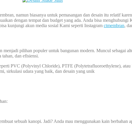
embran, namun biasanya untuk pemasangan dan desain itu relatif karena
aikan dengan tempat dan budget yang ada. Anda bisa menghubungi Kami
sa kunjungi akun media sosial Kami seperti Instagram
ctmembran
, d
menjadi pilihan populer untuk bangunan modern. Muncul sebagai alter
ahan, dan efisiensi.
 seperti PVC (Polyvinyl Chloride), PTFE (Polytetrafluoroethylene), at
sirkulasi udara yang baik, dan desain yang unik
han:
membuat sebuah kanopi. Jadi? Anda mau menggunakan kain berbahan a