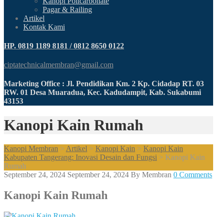
Kanopi Policarbonate
Pagar & Railing
Artikel
Kontak Kami
HP. 0819 1189 8181 / 0812 8650 0122
ciptatechnicalmembran@gmail.com
Marketing Office : Jl. Pendidikan Km. 2 Kp. Cidadap RT. 03
RW. 01 Desa Muaradua, Kec. Kadudampit, Kab. Sukabumi
43153
Kanopi Kain Rumah
Kanopi Membran
>
Artikel
>
Kanopi Kain
>
Kanopi Kain
Kabupaten Tangerang: Inovasi Desain dan Fungsi
>
Kanopi Kain
Rumah
September 24, 2024
September 24, 2024
By
Membran
0 Comments
Kanopi Kain Rumah