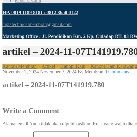
Kontak Kami
HP. 0819 1189 8181 / 0812 8650 0122
ciptatechnicalmembran@gmail.com
Marketing Office : Jl. Pendidikan Km. 2 Kp. Cidadap RT. 03 
artikel – 2024-11-07T141919.78
Kanopi Membran
>
Artikel
>
Kanopi Kain
>
Kanopi Kain Karawang 
November 7, 2024
November 7, 2024
By
Membran
0 Comments
artikel – 2024-11-07T141919.780
Write a Comment
Alamat email Anda tidak akan dipublikasikan.
Ruas yang wajib ditan