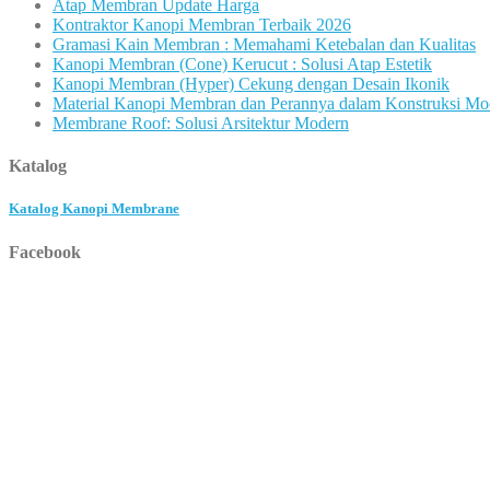
Atap Membran Update Harga
Kontraktor Kanopi Membran Terbaik 2026
Gramasi Kain Membran : Memahami Ketebalan dan Kualitas
Kanopi Membran (Cone) Kerucut : Solusi Atap Estetik
Kanopi Membran (Hyper) Cekung dengan Desain Ikonik
Material Kanopi Membran dan Perannya dalam Konstruksi Mo
Membrane Roof: Solusi Arsitektur Modern
Katalog
Katalog Kanopi Membrane
Facebook