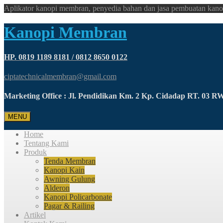
Aplikator kanopi membran, penyedia bahan dan jasa pembuatan kano
Kanopi Membran
HP. 0819 1189 8181 / 0812 8650 0122
ciptatechnicalmembran@gmail.com
Marketing Office : Jl. Pendidikan Km. 2 Kp. Cidadap RT. 03 
MENU
Home
Tentang Kami
Produk
Tenda Membran
Kanopi Kain
Awning Gulung
Alderon
Kanopi Policarbonate
Pagar & Railing
Artikel