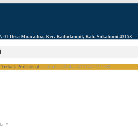
RW. 01 Desa Muaradua, Kec. Kadudampit, Kab. Sukabumi 43153
0
Terbaik Profesional
>
artikel – 2024-11-07T141919.780
dai
*