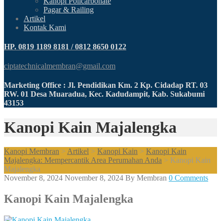
Kanopi Policarbonate
Pagar & Railing
Artikel
Kontak Kami
HP. 0819 1189 8181 / 0812 8650 0122
ciptatechnicalmembran@gmail.com
Marketing Office : Jl. Pendidikan Km. 2 Kp. Cidadap RT. 03
RW. 01 Desa Muaradua, Kec. Kadudampit, Kab. Sukabumi
43153
Kanopi Kain Majalengka
Kanopi Membran
>
Artikel
>
Kanopi Kain
>
Kanopi Kain
Majalengka: Mempercantik Area Perumahan Anda
>
Kanopi Kain
Majalengka
November 8, 2024
November 8, 2024
By
Membran
0 Comments
Kanopi Kain Majalengka